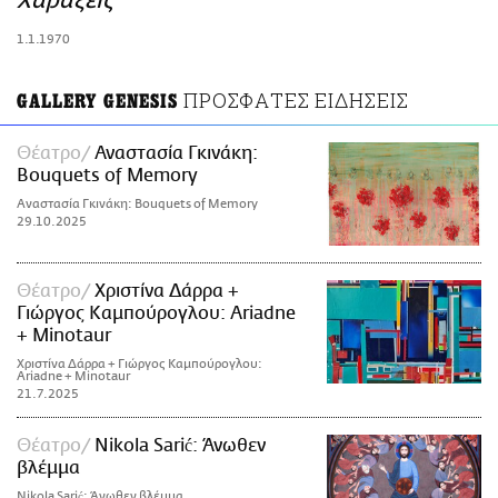
Χαράξεις
ΑΜΠΑ
1.1.1970
PRINT
ΠΡΟΣΦΑΤΕΣ ΕΙΔΗΣΕΙΣ
GALLERY GENESIS
Θέατρο
Αναστασία Γκινάκη:
Bouquets of Memory
Αναστασία Γκινάκη: Bouquets of Memory
29.10.2025
Θέατρο
Χριστίνα Δάρρα +
Γιώργος Καμπούρογλου: Ariadne
+ Minotaur
Χριστίνα Δάρρα + Γιώργος Καμπούρογλου:
Ariadne + Minotaur
21.7.2025
Θέατρο
Nikola Sarić: Άνωθεν
βλέμμα
Nikola Sarić: Άνωθεν βλέμμα