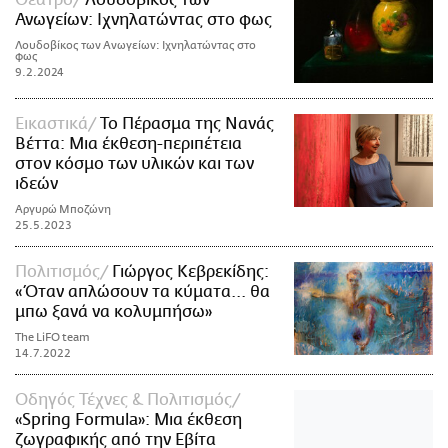
Θέατρο
Λουδοβίκος των
Ανωγείων: Ιχνηλατώντας στο φως
Λουδοβίκος των Ανωγείων: Ιχνηλατώντας στο
φως
9.2.2024
Εικαστικά
Το Πέρασμα της Νανάς
Βέττα: Μια έκθεση-περιπέτεια
στον κόσμο των υλικών και των
ιδεών
Αργυρώ Μποζώνη
25.5.2023
Πολιτισμός
Γιώργος Κεβρεκίδης:
«Όταν απλώσουν τα κύματα... θα
μπω ξανά να κολυμπήσω»
The LiFO team
14.7.2022
Οδηγός Τέχνες & Πολιτισμός
«Spring Formula»: Μια έκθεση
ζωγραφικής από την Εβίτα