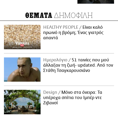
ΔΗΜΟΦΙΛΗ
ΘΕΜΑΤΑ
HEALTHY PEOPLE
Είναι καλό
πρωινό η βρόμη; Ένας γιατρός
απαντά
Ημερολόγιο
51 ταινίες που μού
άλλαξαν τη ζωή- updated. Aπό τον
Στάθη Τσαγκαρουσιάνο
Design
Μόνο στα όνειρα: Τα
υπέροχα σπίτια του Ιμπέρ ντε
Ζιβανσί