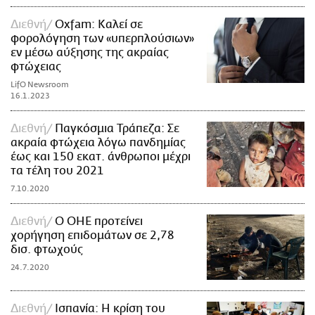
Διεθνή
Oxfam: Καλεί σε
φορολόγηση των «υπερπλούσιων»
εν μέσω αύξησης της ακραίας
φτώχειας
LifO Newsroom
16.1.2023
Διεθνή
Παγκόσμια Τράπεζα: Σε
ακραία φτώχεια λόγω πανδημίας
έως και 150 εκατ. άνθρωποι μέχρι
τα τέλη του 2021
7.10.2020
Διεθνή
Ο ΟΗΕ προτείνει
χορήγηση επιδομάτων σε 2,78
δισ. φτωχούς
24.7.2020
Διεθνή
Ισπανία: Η κρίση του