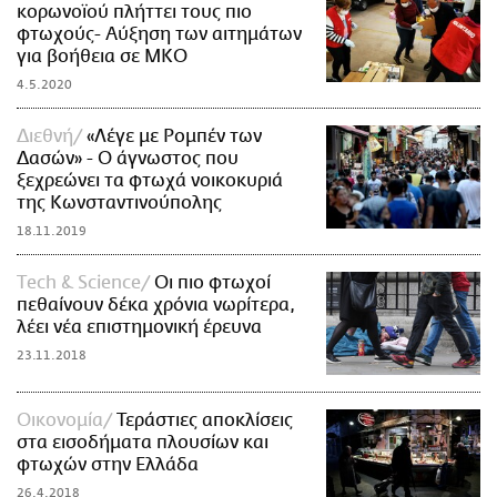
κορωνοϊού πλήττει τους πιο
φτωχούς- Αύξηση των αιτημάτων
για βοήθεια σε ΜΚΟ
4.5.2020
Διεθνή
«Λέγε με Ρομπέν των
Δασών» - O άγνωστος που
ξεχρεώνει τα φτωχά νοικοκυριά
της Κωνσταντινούπολης
18.11.2019
Τech & Science
Οι πιο φτωχοί
πεθαίνουν δέκα χρόνια νωρίτερα,
λέει νέα επιστημονική έρευνα
23.11.2018
Οικονομία
Τεράστιες αποκλίσεις
στα εισοδήματα πλουσίων και
φτωχών στην Ελλάδα
26.4.2018