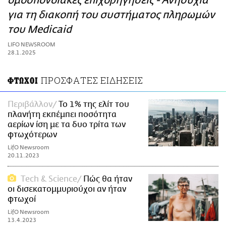
ομοσπονδιακές επιχορηγήσεις - Ανησυχία
ΑΜΠΑ
για τη διακοπή του συστήματος πληρωμών
PRINT
του Medicaid
LIFO NEWSROOM
28.1.2025
ΠΡΟΣΦΑΤΕΣ ΕΙΔΗΣΕΙΣ
ΦΤΩΧΟΙ
Περιβάλλον
Το 1% της ελίτ του
πλανήτη εκπέμπει ποσότητα
αερίων ίση με τα δυο τρίτα των
φτωχότερων
LifO Newsroom
20.11.2023
Τech & Science
Πώς θα ήταν
οι δισεκατομμυριούχοι αν ήταν
φτωχοί
LifO Newsroom
13.4.2023