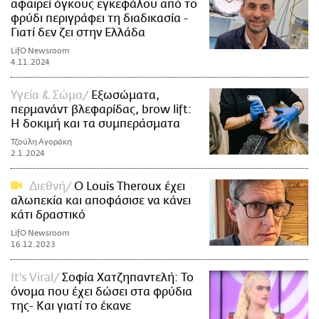
αφαιρεί όγκους εγκεφάλου από το
φρύδι περιγράφει τη διαδικασία -
Γιατί δεν ζει στην Ελλάδα
LifO Newsroom
4.11.2024
Υγεία & Σώμα
Εξωσώματα,
περμανάντ βλεφαρίδας, brow lift:
H δοκιμή και τα συμπεράσματα
Τζούλη Αγοράκη
2.1.2024
Διεθνή
Ο Louis Theroux έχει
αλωπεκία και αποφάσισε να κάνει
κάτι δραστικό
LifO Newsroom
16.12.2023
It's Viral
Σοφία Χατζηπαντελή: Το
όνομα που έχει δώσει στα φρύδια
της- Και γιατί το έκανε