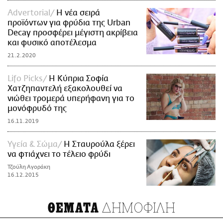
Advertorial
Η νέα σειρά
προϊόντων για φρύδια της Urban
Decay προσφέρει μέγιστη ακρίβεια
και φυσικό αποτέλεσμα
21.2.2020
Lifo Picks
Η Κύπρια Σοφία
Χατζηπαντελή εξακολουθεί να
νιώθει τρομερά υπερήφανη για το
μονόφρυδό της
16.11.2019
Υγεία & Σώμα
Η Σταυρούλα ξέρει
να φτιάχνει το τέλειο φρύδι
Τζούλη Αγοράκη
16.12.2015
ΔΗΜΟΦΙΛΗ
ΘΕΜΑΤΑ