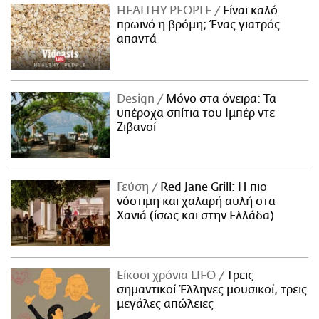
HEALTHY PEOPLE
Είναι καλό
πρωινό η βρόμη; Ένας γιατρός
απαντά
Design
Μόνο στα όνειρα: Τα
υπέροχα σπίτια του Ιμπέρ ντε
Ζιβανσί
Γεύση
Red Jane Grill: Η πιο
νόστιμη και χαλαρή αυλή στα
Χανιά (ίσως και στην Ελλάδα)
Είκοσι χρόνια LIFO
Tρεις
σημαντικοί Έλληνες μουσικοί, τρεις
μεγάλες απώλειες