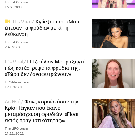
The LiFO team
16.9.2023
It's Viral
Kylie Jenner: «Μου
έπεσαν τα φρύδια» μετά τη
λεύκανση
The LiFO team
7.4.2023
It's Viral
Η Τζούλιαν Μουρ εξηγεί
πώς κατέστρεψε τα φρύδια της:
«Τώρα δεν ξαναφυτρώνουν»
LifO Newsroom
17.1.2023
Διεθνή
Φανς κοροϊδεύουν την
Κρίσι Τέιγκεν που έκανε
μεταμόσχευση φρυδιών: «Είσαι
εκτός πραγματικότητας»»
The LiFO team
24.11.2021