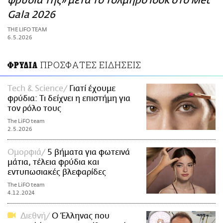
φρύδια της» μετά το τολμηρό look στο Met
ΑΜΠΑ
Gala 2026
PRINT
THE LIFO TEAM
6.5.2026
ΠΡΟΣΦΑΤΕΣ ΕΙΔΗΣΕΙΣ
ΦΡΥΔΙΑ
Τech & Science
Γιατί έχουμε
φρύδια: Τι δείχνει η επιστήμη για
τον ρόλο τους
The LiFO team
2.5.2026
Ομορφιά
5 βήματα για φωτεινά
μάτια, τέλεια φρύδια και
εντυπωσιακές βλεφαρίδες
The LiFO team
4.12.2024
Διεθνή
Ο Έλληνας που