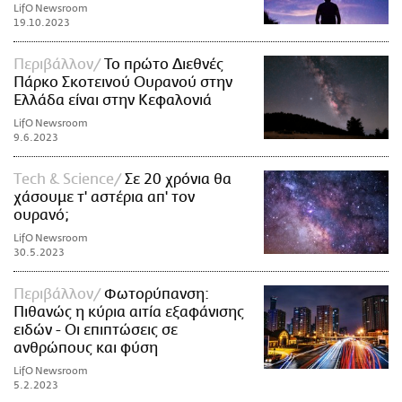
LifO Newsroom
19.10.2023
Περιβάλλον
Το πρώτο Διεθνές
Πάρκο Σκοτεινού Ουρανού στην
Ελλάδα είναι στην Κεφαλονιά
LifO Newsroom
9.6.2023
Τech & Science
Σε 20 χρόνια θα
χάσουμε τ' αστέρια απ' τον
ουρανό;
LifO Newsroom
30.5.2023
Περιβάλλον
Φωτορύπανση:
Πιθανώς η κύρια αιτία εξαφάνισης
ειδών - Οι επιπτώσεις σε
ανθρώπους και φύση
LifO Newsroom
5.2.2023