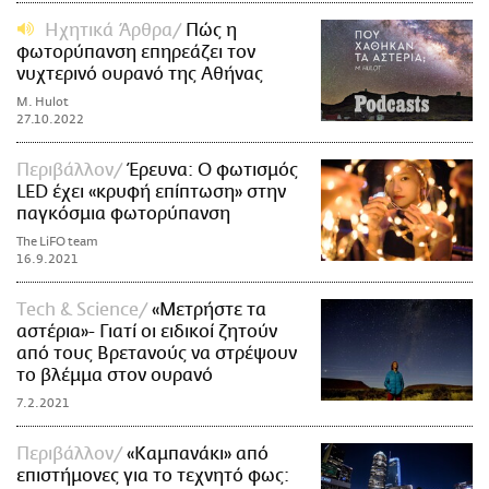
Ηχητικά Άρθρα
Πώς η
φωτορύπανση επηρεάζει τον
νυχτερινό ουρανό της Αθήνας
M. Hulot
27.10.2022
Περιβάλλον
Έρευνα: Ο φωτισμός
LED έχει «κρυφή επίπτωση» στην
παγκόσμια φωτορύπανση
The LiFO team
16.9.2021
Τech & Science
«Μετρήστε τα
αστέρια»- Γιατί οι ειδικοί ζητούν
από τους Βρετανούς να στρέψουν
το βλέμμα στον ουρανό
7.2.2021
Περιβάλλον
«Καμπανάκι» από
επιστήμονες για το τεχνητό φως: