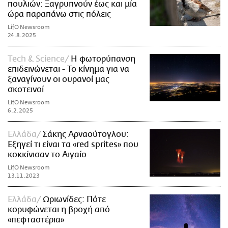
πουλιών: Ξαγρυπνούν έως και μία
ώρα παραπάνω στις πόλεις
LifO Newsroom
24.8.2025
Τech & Science
Η φωτορύπανση
επιδεινώνεται - To κίνημα για να
ξαναγίνουν οι ουρανοί μας
σκοτεινοί
LifO Newsroom
6.2.2025
Ελλάδα
Σάκης Αρναούτογλου:
Εξηγεί τι είναι τα «red sprites» που
κοκκίνισαν το Αιγαίο
LifO Newsroom
13.11.2023
Ελλάδα
Ωριωνίδες: Πότε
κορυφώνεται η βροχή από
«πεφταστέρια»