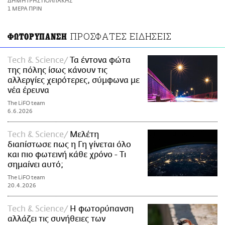
ΔΗΜΗΤΡΗΣ ΠΟΛΙΤΑΚΗΣ
ΑΜΠΑ
1 ΜΕΡΑ ΠΡΙΝ
PRINT
ΠΡΟΣΦΑΤΕΣ ΕΙΔΗΣΕΙΣ
ΦΩΤΟΡΥΠΑΝΣΗ
Τech & Science
Τα έντονα φώτα
της πόλης ίσως κάνουν τις
αλλεργίες χειρότερες, σύμφωνα με
νέα έρευνα
The LiFO team
6.6.2026
Τech & Science
Μελέτη
διαπίστωσε πως η Γη γίνεται όλο
και πιο φωτεινή κάθε χρόνο - Τι
σημαίνει αυτό;
The LiFO team
20.4.2026
Τech & Science
Η φωτορύπανση
αλλάζει τις συνήθειες των