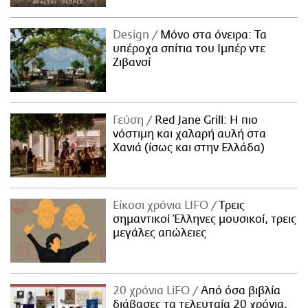
Design
Μόνο στα όνειρα: Τα
υπέροχα σπίτια του Ιμπέρ ντε
Ζιβανσί
Γεύση
Red Jane Grill: Η πιο
νόστιμη και χαλαρή αυλή στα
Χανιά (ίσως και στην Ελλάδα)
Είκοσι χρόνια LIFO
Tρεις
σημαντικοί Έλληνες μουσικοί, τρεις
μεγάλες απώλειες
20 χρόνια LiFO
Από όσα βιβλία
διάβασες τα τελευταία 20 χρόνια,