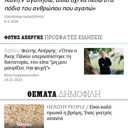
ικανή ν’ αγαπήσω, αλλά όχι να πέσω στα
ΑΜΠΑ
πόδια του ανθρώπου που αγαπώ»
PRINT
ΣΤΑΥΡΟΥΛΑ ΠΑΠΑΣΠΥΡΟΥ
8.5.2024
ΠΡΟΣΦΑΤΕΣ ΕΙΔΗΣΕΙΣ
ΦΩΤΗΣ ΑΠΕΡΓΗΣ
Βιβλίο
Φώτης Απέργης: «Όταν ο
Άκης Πάνου υπερασπίστηκε τη
δικτατορία, του είπα "μη μου
μαυρίζεις την ψυχή"»
Βένα Γεωργακοπούλου
14.11.2023
ΔΗΜΟΦΙΛΗ
ΘΕΜΑΤΑ
HEALTHY PEOPLE
Είναι καλό
πρωινό η βρόμη; Ένας γιατρός
απαντά