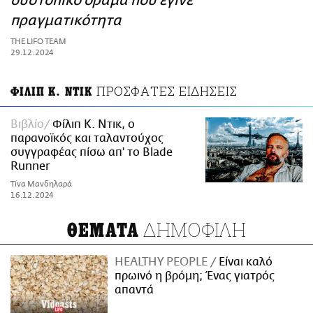
δυστοπικό όραμα που έγινε
ΑΜΠΑ
πραγματικότητα
PRINT
THE LIFO TEAM
29.12.2024
ΠΡΟΣΦΑΤΕΣ ΕΙΔΗΣΕΙΣ
ΦΙΛΙΠ Κ. ΝΤΙΚ
Βιβλίο
Φίλιπ Κ. Ντικ, ο
παρανοϊκός και ταλαντούχος
συγγραφέας πίσω απ' το Blade
Runner
Τίνα Μανδηλαρά
16.12.2024
ΔΗΜΟΦΙΛΗ
ΘΕΜΑΤΑ
HEALTHY PEOPLE
Είναι καλό
πρωινό η βρόμη; Ένας γιατρός
απαντά