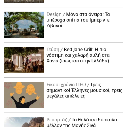
Design
Μόνο στα όνειρα: Τα
υπέροχα σπίτια του Ιμπέρ ντε
Ζιβανσί
Γεύση
Red Jane Grill: Η πιο
νόστιμη και χαλαρή αυλή στα
Χανιά (ίσως και στην Ελλάδα)
Είκοσι χρόνια LIFO
Tρεις
σημαντικοί Έλληνες μουσικοί, τρεις
μεγάλες απώλειες
Ρεπορτάζ
Το θολό και δύσκολο
μέλλον της Μονής Σινά