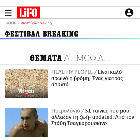
Παράκαμψη
προς
το
ΕΙΔΗΣΕΙΣ
κυρίως
HOME
Φεστιβάλ breaking
περιεχόμενο
CULTURE
ΦΕΣΤΙΒΑΛ BREAKING
ΑΠΟΨΕΙΣ
ΤΡΟΠΟΣ ΖΩΗΣ
ΔΗΜΟΦΙΛΗ
ΘΕΜΑΤΑ
PODCASTS
Plus
HEALTHY PEOPLE
Είναι καλό
πρωινό η βρόμη; Ένας γιατρός
απαντά
LIFO SHOP
NEWSLETTER
Ημερολόγιο
51 ταινίες που μού
ΜΙΚΡΟΠΡΑΓΜΑΤΑ
άλλαξαν τη ζωή- updated. Aπό τον
THE GOOD LIFO
Στάθη Τσαγκαρουσιάνο
LIFOLAND
CITY GUIDE