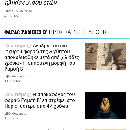
ΑΜΠΑ
ηλικίας 3.400 ετών
PRINT
LIFO NEWSROOM
4.5.2024
ΠΡΟΣΦΑΤΕΣ ΕΙΔΗΣΕΙΣ
ΦΑΡΑΩ ΡΑΜΣΗΣ Β'
Πολιτισμός
Άγαλμα του πιο
ισχυρού φαραώ της Αιγύπτου
αποκαλύφθηκε μετά από χιλιάδες
χρόνια - Η σπασμένη μορφή του
Ραμσή Β'
LifO Newsroom
11.3.2024
Πολιτισμός
Η σαρκοφάγος του
φαραώ Ραμσή Β’ επιστρέφει στο
Παρίσι ύστερα από 47 χρόνια
LifO Newsroom
13.1.2023