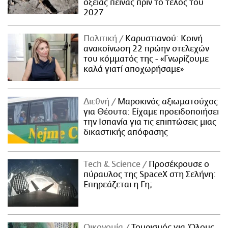
οξείας πείνας πριν το τέλος του
2027
Πολιτική
Καρυστιανού: Κοινή
ανακοίνωση 22 πρώην στελεχών
του κόμματός της - «Γνωρίζουμε
καλά γιατί αποχωρήσαμε»
Διεθνή
Μαροκινός αξιωματούχος
για Θέουτα: Είχαμε προειδοποιήσει
την Ισπανία για τις επιπτώσεις μιας
δικαστικής απόφασης
Τech & Science
Προσέκρουσε ο
πύραυλος της SpaceX στη Σελήνη:
Επηρεάζεται η Γη;
Οικονομία
Τουρισμός για Όλους