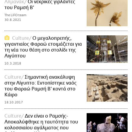
Αλμανάκ
Οι νεκρικές γιρλάντες
του Ραμσή B'
The LiFO team
30.8.2021
Culture
O μεγαλοπρεπής,
γιγαντιαίος Φαραώ ετοιμάζεται για
τη νέα του θέση στο στολίδι της
Αιγύπτου
10.3.2018
Culture
Σημαντική ανακάλυψη
στην Αίγυπτο: Εντοπίστηκε ναός
του Φαραώ Ραμσή Β' κοντά στο
Κάιρο
18.10.2017
Culture
Δεν είναι ο Ραμσής-
Αποκαλύφθηκε η ταυτότητα του
κολοσσιαίου αγάλματος που