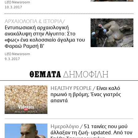
LifO Newsroom
10.3.2017
ΑΡΧΑΙΟΛΟΓΙΑ & ΙΣΤΟΡΙΑ
Εντυπωσιακή αρχαιολογική
ανακάλυψη στην Αίγυπτο: Στο
«φως» ένα κολοσσιαίο άγαλμα του
Φαραώ Ραμσή Β'
LifO Newsroom
9.3.2017
ΔΗΜΟΦΙΛΗ
ΘΕΜΑΤΑ
HEALTHY PEOPLE
Είναι καλό
πρωινό η βρόμη; Ένας γιατρός
απαντά
Ημερολόγιο
51 ταινίες που μού
άλλαξαν τη ζωή- updated. Aπό τον