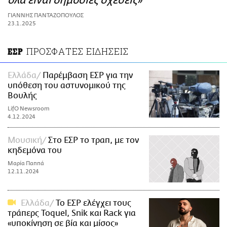
όλα είναι δημόσιες σχέσεις»
ΑΜΠΑ
ΓΙΑΝΝΗΣ ΠΑΝΤΑΖΟΠΟΥΛΟΣ
PRINT
23.1.2025
ΠΡΟΣΦΑΤΕΣ ΕΙΔΗΣΕΙΣ
ΕΣΡ
Ελλάδα
Παρέμβαση ΕΣΡ για την
υπόθεση του αστυνομικού της
Βουλής
LifO Newsroom
4.12.2024
Μουσική
Στο ΕΣΡ το τραπ, με τον
κηδεμόνα του
Μαρία Παππά
12.11.2024
Ελλάδα
To ΕΣΡ ελέγχει τους
τράπερς Toquel, Snik και Rack για
«υποκίνηση σε βία και μίσος»