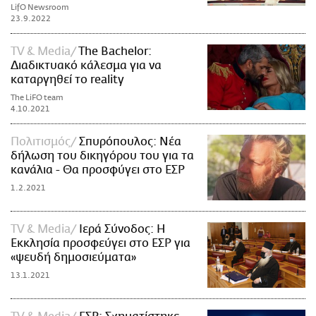
LifO Newsroom
23.9.2022
TV & Media
The Bachelor:
Διαδικτυακό κάλεσμα για να
καταργηθεί το reality
The LiFO team
4.10.2021
Πολιτισμός
Σπυρόπουλος: Νέα
δήλωση του δικηγόρου του για τα
κανάλια - Θα προσφύγει στο ΕΣΡ
1.2.2021
TV & Media
Ιερά Σύνοδος: Η
Εκκλησία προσφεύγει στο ΕΣΡ για
«ψευδή δημοσιεύματα»
13.1.2021