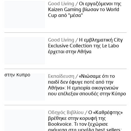
Good Living
Οι εργαζόμενοι της
Kaizen Gaming βίωσαν το World
Cup από "μέσα"
Good Living
Η εμβληματική City
Exclusive Collection της Le Labo
έρχεται στην Αθήνα
Εκπαίδευση
«Νιώσαμε ότι το
παιδί δεν έφυγε ποτέ από την
Αθήνα»: Η εμπειρία οικογενειών
που επέλεξαν σπουδές στην Κύπρο
Οδηγός Βιβλίου
Ο «Καθρέφτης»
βρέθηκε στην κορυφή της
Bookvoice. Τι τον ξεχώρισε
ανάμεσα στα μεγάλα best sellers;