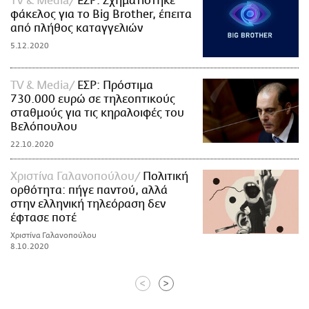
TV & Media
ΕΣΡ: Σχηματίστηκε
φάκελος για το Big Brother, έπειτα
από πλήθος καταγγελιών
5.12.2020
TV & Media
ΕΣΡ: Πρόστιμα
730.000 ευρώ σε τηλεοπτικούς
σταθμούς για τις κηραλοιφές του
Βελόπουλου
22.10.2020
Χριστίνα Γαλανοπούλου
Πολιτική
ορθότητα: πήγε παντού, αλλά
στην ελληνική τηλεόραση δεν
έφτασε ποτέ
Χριστίνα Γαλανοπούλου
8.10.2020
<
>