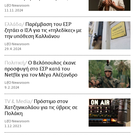
LifO Newsroom
11.11.2024
Ελλάδα
Παρέμβαση του ΕΣΡ
ζητάει ο ΙΣΑ για τις «τηλεδίκες» με
την υπόθεση Καλλιάνου
LifO Newsroom
29.4.2024
Πολιτική
Ο Βελόπουλος έκανε
προσφυγή στο ΕΣΡ κατά του
Netflix για τον Μέγα Αλέξανδρο
LifO Newsroom
9.2.2024
TV & Media
Πρόστιμο στον
Χατζηνικολάου για τις ύβρεις σε
Πολάκη
LifO Newsroom
1.12.2023