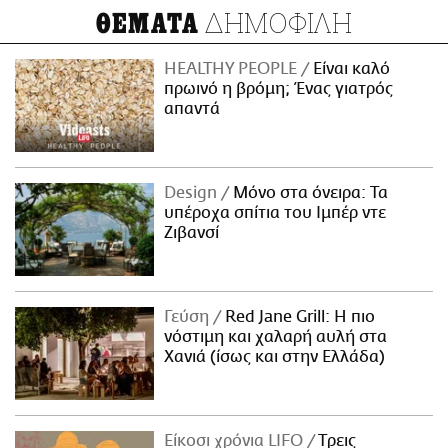
ΔΗΜΟΦΙΛΗ
ΘΕΜΑΤΑ
HEALTHY PEOPLE
Είναι καλό
πρωινό η βρόμη; Ένας γιατρός
απαντά
Design
Μόνο στα όνειρα: Τα
υπέροχα σπίτια του Ιμπέρ ντε
Ζιβανσί
Γεύση
Red Jane Grill: Η πιο
νόστιμη και χαλαρή αυλή στα
Χανιά (ίσως και στην Ελλάδα)
Είκοσι χρόνια LIFO
Tρεις