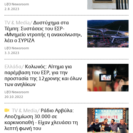
LifO Newsroom
2.8.2023
TV & Media
Δυστύχημα στα
Τέμπη: Συστάσεις του ΕΣΡ-
«Μνημείο ντροπής η ανακοίνωση»,
λέει ο ΣΥΡΙΖΑ
LifO Newsroom
3.3.2023
Ελλάδα
Κολωνός: Αίτημα για
παρέμβαση του ΕΣΡ, για την
προστασία της 12χρονης και όλων
των ανηλίκων
LifO Newsroom
20.10.2022
TV & Media
Ράδιο Αρβύλα:
Αποζημίωση 30.000 σε
καρκινοπαθή - Είχαν χλευάσει τη
λεπτή φωνή του