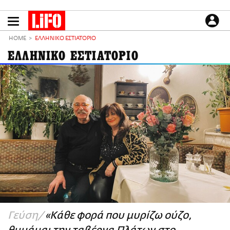
Παράκαμψη
προς
το
ΕΙΔΗΣΕΙΣ
κυρίως
HOME
ΕΛΛΗΝΙΚΟ ΕΣΤΙΑΤΟΡΙΟ
περιεχόμενο
CULTURE
ΕΛΛΗΝΙΚΟ ΕΣΤΙΑΤΟΡΙΟ
ΑΠΟΨΕΙΣ
ΤΡΟΠΟΣ ΖΩΗΣ
PODCASTS
Plus
LIFO SHOP
NEWSLETTER
ΜΙΚΡΟΠΡΑΓΜΑΤΑ
THE GOOD LIFO
LIFOLAND
Γεύση
«Kάθε φορά που μυρίζω ούζο,
CITY GUIDE