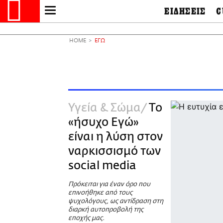
ΕΙΔΗΣΕΙΣ
C
LIFO SHOP
Ελλάδα
Ο
Διεθνή
Μ
NEWSLETTER
HOME
ΕΓΩ
Πολιτική
Θ
ΜΙΚΡΟΠΡΑΓΜΑΤΑ
Οικονομία
Ει
THE GOOD LIFO
Πολιτισμός
Βι
LIFOLAND
Αθλητισμός
Αρ
CITY GUIDE
& 
Περιβάλλον
Υγεία & Σώμα
Το
D
ΑΜΠΑ
TV & Media
Φ
«ήσυχο Εγώ»
PRINT
Tech &
Science
είναι η λύση στον
European Lifo
ναρκισσισμό των
social media
Πρόκειται για έναν όρο που
επινοήθηκε από τους
ψυχολόγους, ως αντίδραση στη
διαρκή αυτοπροβολή της
εποχής μας.