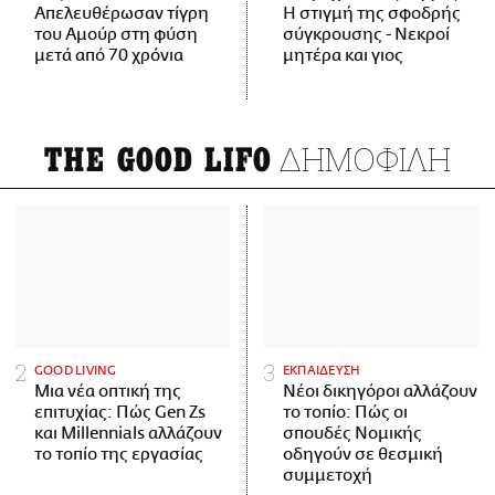
Απελευθέρωσαν τίγρη
Η στιγμή της σφοδρής
του Αμούρ στη φύση
σύγκρουσης - Νεκροί
μετά από 70 χρόνια
μητέρα και γιος
ΔΗΜΟΦΙΛΗ
THE GOOD LIFO
GOOD LIVING
ΕΚΠΑΙΔΕΥΣΗ
Μια νέα οπτική της
Νέοι δικηγόροι αλλάζουν
επιτυχίας: Πώς Gen Zs
το τοπίο: Πώς οι
και Millennials αλλάζουν
σπουδές Νομικής
το τοπίο της εργασίας
οδηγούν σε θεσμική
συμμετοχή