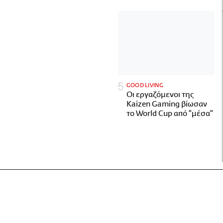
GOOD LIVING
Οι εργαζόμενοι της
Kaizen Gaming βίωσαν
το World Cup από "μέσα"