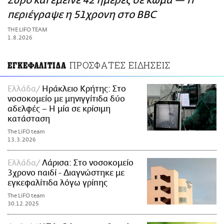
Σύρο και έμεινε 42 ημέρες σε κώμα — Τι
ΑΜΠΑ
περιέγραψε η 51χρονη στο BBC
PRINT
THE LIFO TEAM
1.8.2026
ΠΡΟΣΦΑΤΕΣ ΕΙΔΗΣΕΙΣ
ΕΓΚΕΦΑΛΙΤΙΔΑ
Ελλάδα
Ηράκλειο Κρήτης: Στο
νοσοκομείο με μηνιγγίτιδα δύο
αδελφές – Η μία σε κρίσιμη
κατάσταση
The LiFO team
13.3.2026
Ελλάδα
Λάρισα: Στο νοσοκομείο
3χρονο παιδί - Διαγνώστηκε με
εγκεφαλίτιδα λόγω γρίπης
The LiFO team
30.12.2025