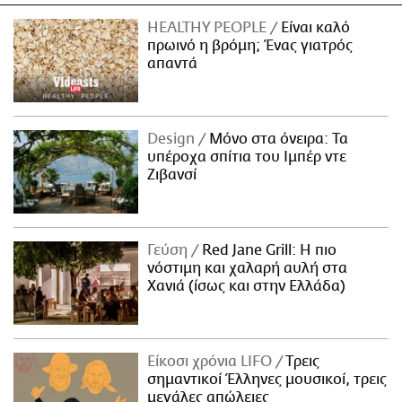
HEALTHY PEOPLE
Είναι καλό
πρωινό η βρόμη; Ένας γιατρός
απαντά
Design
Μόνο στα όνειρα: Τα
υπέροχα σπίτια του Ιμπέρ ντε
Ζιβανσί
Γεύση
Red Jane Grill: Η πιο
νόστιμη και χαλαρή αυλή στα
Χανιά (ίσως και στην Ελλάδα)
Είκοσι χρόνια LIFO
Tρεις
σημαντικοί Έλληνες μουσικοί, τρεις
μεγάλες απώλειες