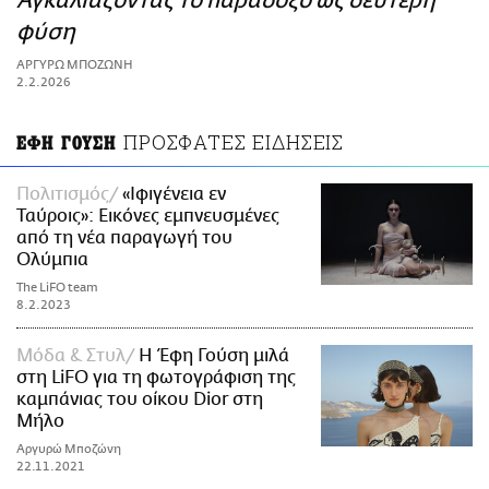
Αγκαλιάζοντας το παράδοξο ως δεύτερη
ΑΜΠΑ
φύση
PRINT
ΑΡΓΥΡΩ ΜΠΟΖΩΝΗ
2.2.2026
ΠΡΟΣΦΑΤΕΣ ΕΙΔΗΣΕΙΣ
ΕΦΗ ΓΟΥΣΗ
Πολιτισμός
«Ιφιγένεια εν
Ταύροις»: Εικόνες εμπνευσμένες
από τη νέα παραγωγή του
Ολύμπια
The LiFO team
8.2.2023
Μόδα & Στυλ
Η Έφη Γούση μιλά
στη LiFO για τη φωτογράφιση της
καμπάνιας του οίκου Dior στη
Μήλο
Αργυρώ Μποζώνη
22.11.2021