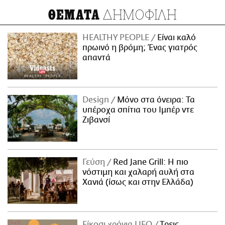
ΔΗΜΟΦΙΛΗ
ΘΕΜΑΤΑ
HEALTHY PEOPLE
Είναι καλό
πρωινό η βρόμη; Ένας γιατρός
απαντά
Design
Μόνο στα όνειρα: Τα
υπέροχα σπίτια του Ιμπέρ ντε
Ζιβανσί
Γεύση
Red Jane Grill: Η πιο
νόστιμη και χαλαρή αυλή στα
Χανιά (ίσως και στην Ελλάδα)
Είκοσι χρόνια LIFO
Tρεις