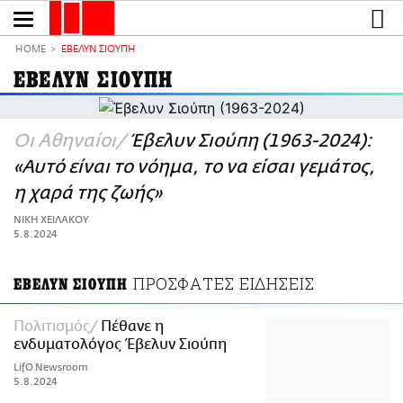
Παράκαμψη
προς
το
ΕΙΔΗΣΕΙΣ
κυρίως
HOME
ΕΒΕΛΥΝ ΣΙΟΥΠΗ
περιεχόμενο
CULTURE
ΕΒΕΛΥΝ ΣΙΟΥΠΗ
ΑΠΟΨΕΙΣ
ΤΡΟΠΟΣ ΖΩΗΣ
Οι Αθηναίοι
Έβελυν Σιούπη (1963-2024):
PODCASTS
«Αυτό είναι το νόημα, το να είσαι γεμάτος,
Plus
η χαρά της ζωής»
ΝΙΚΗ ΧΕΙΛΑΚΟΥ
5.8.2024
LIFO SHOP
ΠΡΟΣΦΑΤΕΣ ΕΙΔΗΣΕΙΣ
NEWSLETTER
ΕΒΕΛΥΝ ΣΙΟΥΠΗ
ΜΙΚΡΟΠΡΑΓΜΑΤΑ
Πολιτισμός
Πέθανε η
THE GOOD LIFO
ενδυματολόγος Έβελυν Σιούπη
LIFOLAND
LifO Newsroom
CITY GUIDE
5.8.2024