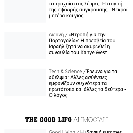
το τροχαίο στις Σέρρες: Η στιγμή
της σφοδρής σύγκρουσης - Νεκροί
μητέρα και γιος
Διεθνή
«Ντροπή για την
Πορτογαλία»: Η πρεσβεία του
Ισραήλ ζητά να ακυρωθεί η
συναυλία του Kanye West
Τech & Science
Έρευνα για τα
αδέλφια: Άλλες ασθένειες
εμφανίζουν συχνότερα τα
πρωτότοκα και άλλες τα δεύτερα -
Ο λόγος
ΔΗΜΟΦΙΛΗ
THE GOOD LIFO
Good Living
Η ιδανική summer