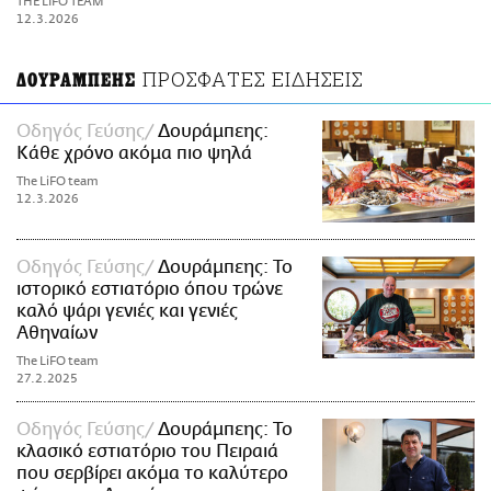
THE LIFO TEAM
ΑΜΠΑ
12.3.2026
PRINT
ΠΡΟΣΦΑΤΕΣ ΕΙΔΗΣΕΙΣ
ΔΟΥΡΑΜΠΕΗΣ
Οδηγός Γεύσης
Δουράμπεης:
Κάθε χρόνο ακόμα πιο ψηλά
The LiFO team
12.3.2026
Οδηγός Γεύσης
Δουράμπεης: Το
ιστορικό εστιατόριο όπου τρώνε
καλό ψάρι γενιές και γενιές
Αθηναίων
The LiFO team
27.2.2025
Οδηγός Γεύσης
Δουράμπεης: Το
κλασικό εστιατόριο του Πειραιά
που σερβίρει ακόμα το καλύτερο