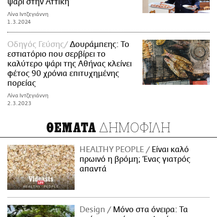
ψάρι στην Αττική
Λίνα Ιντζεγιάννη
1.3.2024
Οδηγός Γεύσης
Δουράμπεης: Το
εστιατόριο που σερβίρει το
καλύτερο ψάρι της Αθήνας κλείνει
φέτος 90 χρόνια επιτυχημένης
πορείας
Λίνα Ιντζεγιάννη
2.3.2023
ΔΗΜΟΦΙΛΗ
ΘΕΜΑΤΑ
HEALTHY PEOPLE
Είναι καλό
πρωινό η βρόμη; Ένας γιατρός
απαντά
Design
Μόνο στα όνειρα: Τα