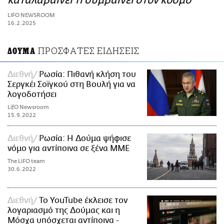
καταλαβαίνει τι συμβαίνει στον κόσμο
ΑΜΠΑ
LIFO NEWSROOM
PRINT
16.2.2025
ΠΡΟΣΦΑΤΕΣ ΕΙΔΗΣΕΙΣ
ΔΟΥΜΑ
Διεθνή
Ρωσία: Πιθανή κλήση του
Σεργκέι Σοϊγκού στη Βουλή για να
λογοδοτήσει
LifO Newsroom
15.9.2022
Διεθνή
Ρωσία: Η Δούμα ψήφισε
νόμο για αντίποινα σε ξένα ΜΜΕ
The LiFO team
30.6.2022
Διεθνή
Το YouTube έκλεισε τον
λογαριασμό της Δούμας και η
Μόσχα υπόσχεται αντίποινα -