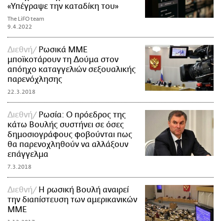
«Υπέγραψε την καταδίκη του»
The LiFO team
9.4.2022
Διεθνή
Ρωσικά ΜΜΕ
μποϊκοτάρουν τη Δούμα στον
απόηχο καταγγελιών σεξουαλικής
παρενόχλησης
22.3.2018
Διεθνή
Ρωσία: Ο πρόεδρος της
κάτω Βουλής συστήνει σε όσες
δημοσιογράφους φοβούνται πως
θα παρενοχληθούν να αλλάξουν
επάγγελμα
7.3.2018
Διεθνή
Η ρωσική Βουλή αναιρεί
την διαπίστευση των αμερικανικών
ΜΜΕ