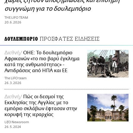
χώρες ζητούν αποζημιώσεις και επίσημη
ΑΜΠΑ
συγγνώμη για το δουλεμπόριο
PRINT
THE LIFO TEAM
20.6.2026
ΠΡΟΣΦΑΤΕΣ ΕΙΔΗΣΕΙΣ
ΔΟΥΛΕΜΠΟΡΙΟ
Διεθνή
ΟΗΕ: Το δουλεμπόριο
Αφρικανών «το πιο βαρύ έγκλημα
κατά της ανθρωπότητας» -
Αντιδράσεις από ΗΠΑ και ΕΕ
The LiFO team
26.3.2026
Διεθνή
Πώς οι δεσμοί της
Εκκλησίας της Αγγλίας με το
εμπόριο σκλάβων έφτασαν στην
κορυφή της ιεραρχίας
LifO Newsroom
26.5.2024