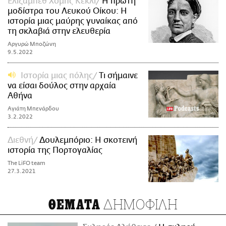
Ελίζαμπεθ Χομπς Κέκλι
Η πρώτη
μοδίστρα του Λευκού Οίκου: Η
ιστορία μιας μαύρης γυναίκας από
τη σκλαβιά στην ελευθερία
Αργυρώ Μποζώνη
9.5.2022
Ιστορία μιας πόλης
Τι σήμαινε
να είσαι δούλος στην αρχαία
Αθήνα
Αγιάτη Μπενάρδου
3.2.2022
Διεθνή
Δουλεμπόριο: Η σκοτεινή
ιστορία της Πορτογαλίας
The LiFO team
27.3.2021
ΔΗΜΟΦΙΛΗ
ΘΕΜΑΤΑ