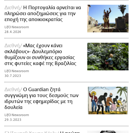
Διεθνή
Η Πορτογαλία αρνείται να
πληρώσει αποζημιώσεις για την
εποχή της αποικιοκρατίας
LifO Newsroom
28.4.2024
Διεθνή
«Μας έχουν κάνει
σκλάβους»- Δουλεμπόριο
θυμίζουν οι συνθήκες εργασίας
στις φυτείες καφέ της Βραζιλίας
LifO Newsroom
30.7.2023
Διεθνή
Ο Guardian ζητά
συγγνώμη για τους δεσμούς των
ιδρυτών της εφημερίδας με τη
δουλεία
LifO Newsroom
29.3.2023