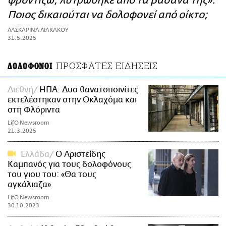
φροντίζω, λυτρώθηκε από τα βάσανά της»:
ΑΜΠΑ
Ποιος δικαιούται να δολοφονεί από οίκτο;
PRINT
ΛΑΣΚΑΡΙΝΑ ΛΙΑΚΑΚΟΥ
31.5.2025
ΠΡΟΣΦΑΤΕΣ ΕΙΔΗΣΕΙΣ
ΔΟΛΟΦΟΝΟΙ
Διεθνή
ΗΠΑ: Δυο θανατοποινίτες
εκτελέστηκαν στην Οκλαχόμα και
στη Φλόριντα
LifO Newsroom
21.3.2025
Ελλάδα
Ο Αριστείδης
Καμπανός για τους δολοφόνους
του γιου του: «Θα τους
αγκάλιαζα»
LifO Newsroom
30.10.2023