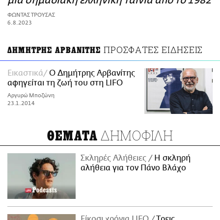
μια σημαδιακή ελληνική ταινία από το 1982
ΑΜΠΑ
ΦΩΝΤΑΣ ΤΡΟΥΣΑΣ
PRINT
6.8.2023
ΠΡΟΣΦΑΤΕΣ ΕΙΔΗΣΕΙΣ
ΔΗΜΗΤΡΗΣ ΑΡΒΑΝΙΤΗΣ
Εικαστικά
Ο Δημήτρης Αρβανίτης
αφηγείται τη ζωή του στη LIFO
Αργυρώ Μποζώνη
23.1.2014
ΔΗΜΟΦΙΛΗ
ΘΕΜΑΤΑ
Σκληρές Αλήθειες
H σκληρή
αλήθεια για τον Πάνο Βλάχο
Είκοσι χρόνια LIFO
Tρεις