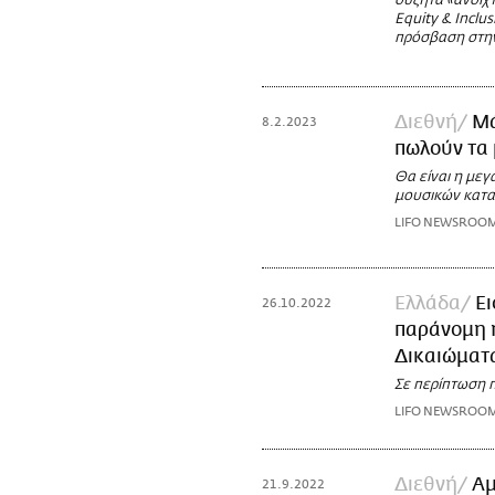
συζητά «ανοιχτ
Equity & Inclu
πρόσβαση στην
Διεθνή
Μά
8.2.2023
πωλούν τα 
Θα είναι η μεγ
μουσικών κατ
LIFO NEWSROO
Ελλάδα
Ει
26.10.2022
παράνομη η
Δικαιώματα
Σε περίπτωση 
LIFO NEWSROO
Διεθνή
Αμ
21.9.2022