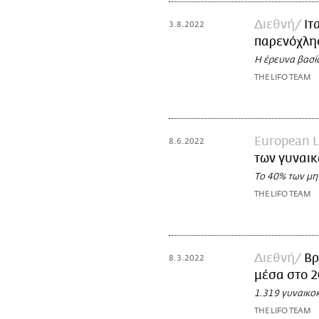
Διεθνή
Ιτ
3.8.2022
παρενόχλησ
Η έρευνα βασί
THE LIFO TEAM
European 
8.6.2022
των γυναικ
Το 40% των μη 
THE LIFO TEAM
Διεθνή
Βρ
8.3.2022
μέσα στο 2
1.319 γυναικο
THE LIFO TEAM