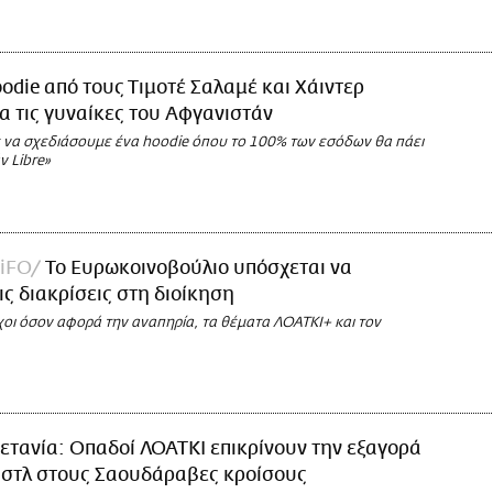
odie από τους Τιμοτέ Σαλαμέ και Χάιντερ
α τις γυναίκες του Αφγανιστάν
να σχεδιάσουμε ένα hoodie όπου το 100% των εσόδων θα πάει
ν Libre»
LiFO
Το Ευρωκοινοβούλιο υπόσχεται να
ις διακρίσεις στη διοίκηση
χοι όσον αφορά την αναπηρία, τα θέματα ΛΟΑΤΚΙ+ και τον
ετανία: Οπαδοί ΛΟΑΤΚΙ επικρίνουν την εξαγορά
άστλ στους Σαουδάραβες κροίσους