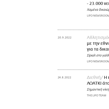
- 23.000 ν
Χαμένα δικαιώμ
LIFO NEWSROO
Αθλητισμό
20.9.2022
με την εθν
για τα δικ
Σίριαλ στο γα
LIFO NEWSROO
Διεθνή
Η 
24.8.2022
ΛΟΑΤΚΙ άτο
Σημαντική νίκη
THE LIFO TEAM