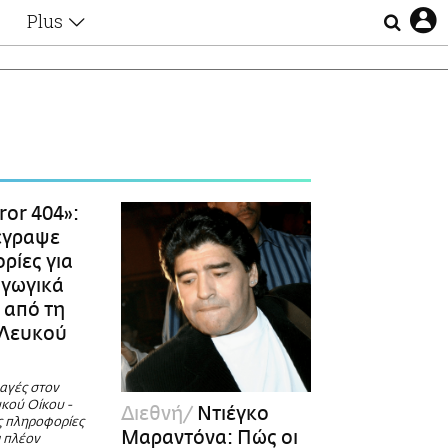
Plus
Θέματα
Συνεντεύξεις
Videos
τα
Αφιερώματα
Ζώδια
Εξομολογήσεις
Blogs
η
ror 404»:
Οι Αθηναίοι
έγραψε
Απώλειες
ρίες για
Lgbtqi+
αγωγικά
Επιλογές
 από τη
 Λευκού
λαγές στον
υκού Οίκου -
Διεθνή
Ντιέγκο
ς πληροφορίες
Μαραντόνα: Πώς οι
ι πλέον