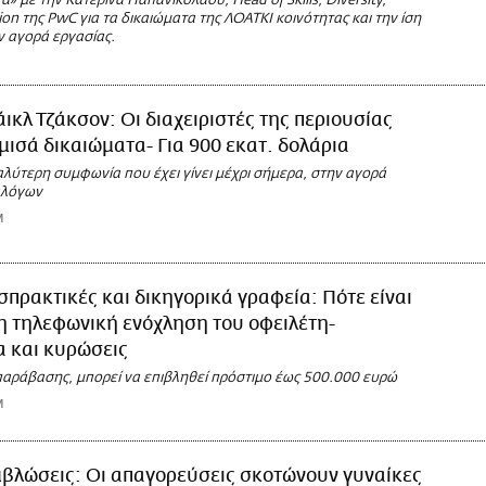
ά» με την Κατερίνα Παπανικολάου, Head of Skills, Diversity,
sion της PwC για τα δικαιώματα της ΛΟΑΤΚΙ κοινότητας και την ίση
 αγορά εργασίας.
ικλ Τζάκσον: Οι διαχειριστές της περιουσίας
μισά δικαιώματα- Για 900 εκατ. δολάρια
αλύτερη συμφωνία που έχει γίνει μέχρι σήμερα, στην αγορά
αλόγων
M
σπρακτικές και δικηγορικά γραφεία: Πότε είναι
 τηλεφωνική ενόχληση του οφειλέτη-
 και κυρώσεις
παράβασης, μπορεί να επιβληθεί πρόστιμο έως 500.000 ευρώ
M
βλώσεις: Οι απαγορεύσεις σκοτώνουν γυναίκες