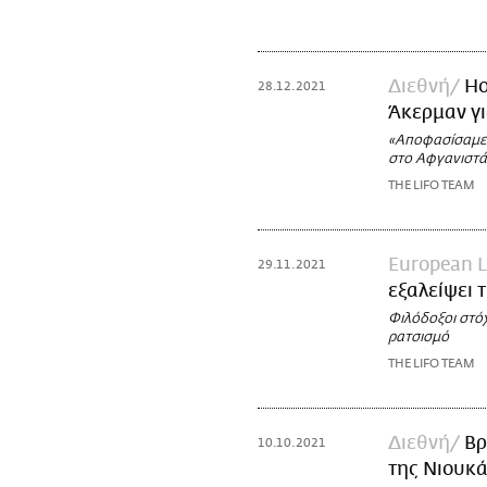
Διεθνή
Ho
28.12.2021
Άκερμαν γι
«Αποφασίσαμε 
στο Αφγανιστά
THE LIFO TEAM
European 
29.11.2021
εξαλείψει τ
Φιλόδοξοι στό
ρατσισμό
THE LIFO TEAM
Διεθνή
Βρ
10.10.2021
της Νιουκ