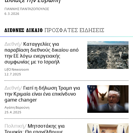
άλλαξε την Ευρώπη
ΑΜΠΑ
ΓΙΑΝΝΗΣ ΠΑΝΤΑΖΟΠΟΥΛΟΣ
PRINT
6.3.2026
ΠΡΟΣΦΑΤΕΣ ΕΙΔΗΣΕΙΣ
ΔΙΕΘΝΕΣ ΔΙΚΑΙΟ
Διεθνή
Καταγγελίες για
παραβίαση διεθνούς δικαίου από
την ΕΕ λόγω ενεργειακής
συμφωνίας με το Ισραήλ
LifO Newsroom
12.7.2025
Διεθνή
Γιατί η δήλωση Τραμπ για
την Κριμαία είναι ένα επικίνδυνο
game changer
Αγάπη Βαρούνη
25.4.2025
Πολιτική
Μητσοτάκης για
Τουρκία: Θα επανέλθουμε