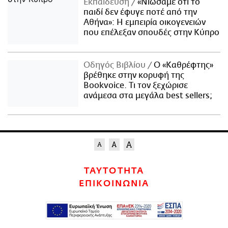
Εκπαίδευση
«Νιώσαμε ότι το
παιδί δεν έφυγε ποτέ από την
Αθήνα»: Η εμπειρία οικογενειών
που επέλεξαν σπουδές στην Κύπρο
Οδηγός Βιβλίου
Ο «Καθρέφτης»
βρέθηκε στην κορυφή της
Bookvoice. Τι τον ξεχώρισε
ανάμεσα στα μεγάλα best sellers;
ΤΑΥΤΟΤΗΤΑ
ΕΠΙΚΟΙΝΩΝΙΑ