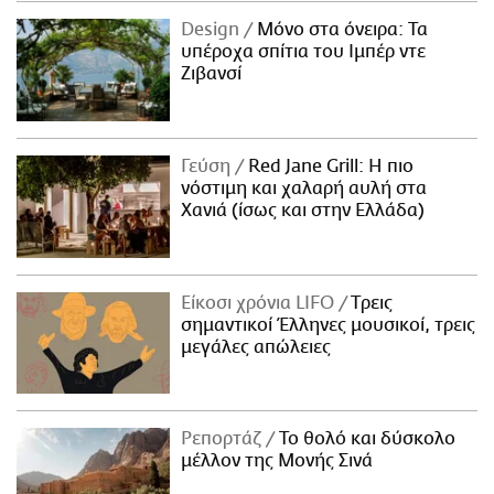
Design
Μόνο στα όνειρα: Τα
υπέροχα σπίτια του Ιμπέρ ντε
Ζιβανσί
Γεύση
Red Jane Grill: Η πιο
νόστιμη και χαλαρή αυλή στα
Χανιά (ίσως και στην Ελλάδα)
Είκοσι χρόνια LIFO
Tρεις
σημαντικοί Έλληνες μουσικοί, τρεις
μεγάλες απώλειες
Ρεπορτάζ
Το θολό και δύσκολο
μέλλον της Μονής Σινά