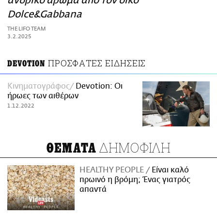
ανδρικό άρωμα από τον οίκο
ΑΜΠΑ
Dolce&Gabbana
PRINT
THE LIFO TEAM
3.2.2025
ΠΡΟΣΦΑΤΕΣ ΕΙΔΗΣΕΙΣ
DEVOTION
Κινηματογράφος
Devotion: Οι
ήρωες των αιθέρων
1.12.2022
ΔΗΜΟΦΙΛΗ
ΘΕΜΑΤΑ
HEALTHY PEOPLE
Είναι καλό
πρωινό η βρόμη; Ένας γιατρός
απαντά