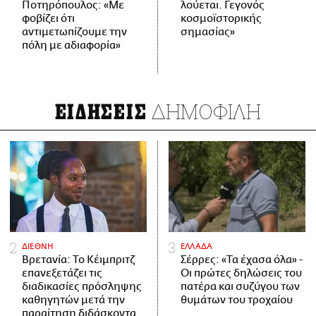
Ποτηρόπουλος: «Με
λούεται. Γεγονός
φοβίζει ότι
κοσμοϊστορικής
αντιμετωπίζουμε την
σημασίας»
πόλη με αδιαφορία»
ΔΗΜΟΦΙΛΗ
ΕΙΔΗΣΕΙΣ
ΔΙΕΘΝΗ
ΕΛΛΑΔΑ
Βρετανία: Το Κέιμπριτζ
Σέρρες: «Τα έχασα όλα» -
επανεξετάζει τις
Οι πρώτες δηλώσεις του
διαδικασίες πρόσληψης
πατέρα και συζύγου των
καθηγητών μετά την
θυμάτων του τροχαίου
παραίτηση διδάσκοντα