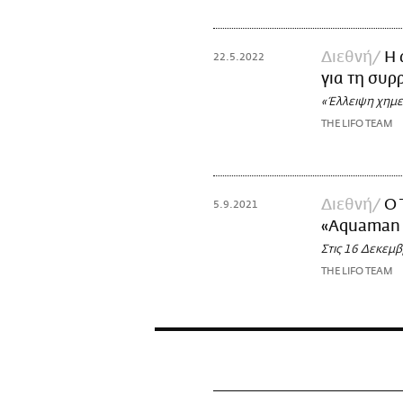
Διεθνή
Η 
22.5.2022
για τη συρ
«Έλλειψη χημε
THE LIFO TEAM
Διεθνή
Ο 
5.9.2021
«Aquaman 
Στις 16 Δεκεμ
THE LIFO TEAM