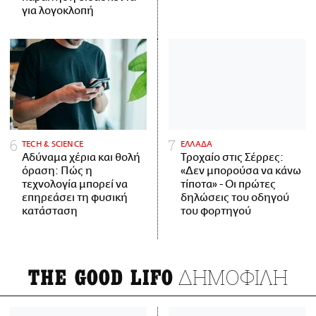
για λογοκλοπή
ΤECH & SCIENCE
ΕΛΛΑΔΑ
Αδύναμα χέρια και θολή
Τροχαίο στις Σέρρες:
όραση: Πώς η
«Δεν μπορούσα να κάνω
τεχνολογία μπορεί να
τίποτα» - Οι πρώτες
επηρεάσει τη φυσική
δηλώσεις του οδηγού
κατάσταση
του φορτηγού
ΔΗΜΟΦΙΛΗ
THE GOOD LIFO