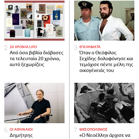
20 ΧΡΟΝΙΑ LIFO
ΕΓΚΛΗΜΑΤΑ
Από όσα βιβλία διάβασες
Όταν ο Θεόφιλος
τα τελευταία 20 χρόνια,
Σεχίδης δολοφόνησε και
αυτό ξεχωρίζεις
τεμάχισε πέντε μέλη της
οικογένειάς του
ΟΙ ΑΘΗΝΑΙΟΙ
ΜΕΣΟΠΟΛΕΜΟΣ
Δημήτρης
«Ο Νεοέλλην άρχισε να