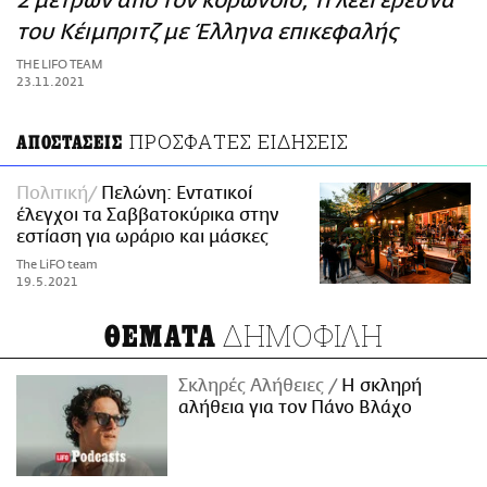
2 μέτρων από τον κορωνοϊό; Τι λέει έρευνα
ΑΜΠΑ
του Κέιμπριτζ με Έλληνα επικεφαλής
PRINT
THE LIFO TEAM
23.11.2021
ΠΡΟΣΦΑΤΕΣ ΕΙΔΗΣΕΙΣ
ΑΠΟΣΤΑΣΕΙΣ
Πολιτική
Πελώνη: Εντατικοί
έλεγχοι τα Σαββατοκύρικα στην
εστίαση για ωράριο και μάσκες
The LiFO team
19.5.2021
ΔΗΜΟΦΙΛΗ
ΘΕΜΑΤΑ
Σκληρές Αλήθειες
H σκληρή
αλήθεια για τον Πάνο Βλάχο