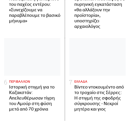
του παχέος εντέρου:
πυρηνική εγκατάσταση
«Συνεχίζουμε να
«θα αλλάξουν την
παραβλέπουμε το βασικό
προϊστορία»,
μήνυμα»
υποστηρίζει
αρχαιολόγος
ΠΕΡΙΒΑΛΛΟΝ
ΕΛΛΑΔΑ
Ιστορική στιγμή για το
Βίντεο ντοκουμέντο από
Καζακστάν:
το τροχαίο στις Σέρρες:
Απελευθέρωσαν τίγρη
Η στιγμή της σφοδρής
του Αμούρ στη φύση
σύγκρουσης - Νεκροί
μετά από 70 χρόνια
μητέρα και γιος