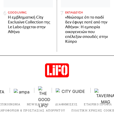
GOOD LIVING
ΕΚΠΑΙΔΕΥΣΗ
Η εμβληματική City
«Νιώσαμε ότι το παιδί
Exclusive Collection της
δεν έφυγε ποτέ από την
Le Labo έρχεται στην
Αθήνα»: Η εμπειρία
Αθήνα
οικογενειών που
επέλεξαν σπουδές στην
Κύπρο
ΕΠΙΚΟΙΝΩΝΙΑ
NEWSLETTER
ΔΙΑΦΗΜΙΣΕΙΣ
ΕΤΑΙΡΙΚΟ ΠΡΟΦΙΛ
ΛΗΡΟΦΟΡΙΩΝ & ΠΡΟΣΤΑΣΙΑΣ ΑΠΟΡΡΗΤΟΥ
ΠΟΛΙΤΙΚΗ ΧΡΗΣΗΣ COOKI