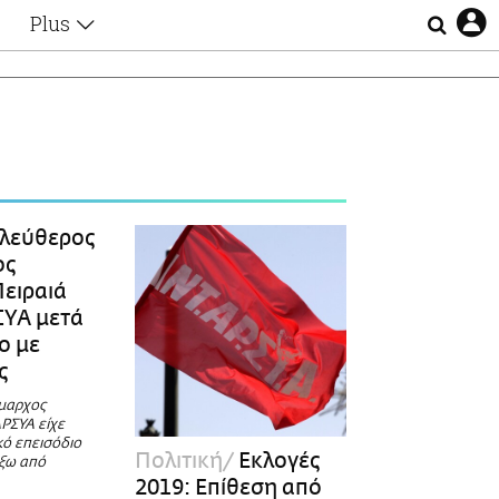
Plus
Θέματα
Συνεντεύξεις
Videos
τα
Αφιερώματα
Ζώδια
Εξομολογήσεις
Blogs
η
λεύθερος
Οι Αθηναίοι
ος
Απώλειες
ειραιά
Lgbtqi+
ΣΥΑ μετά
Επιλογές
ο με
ς
μαρχος
ΡΣΥΑ είχε
κό επεισόδιο
Πολιτική
Εκλογές
έξω από
2019: Επίθεση από