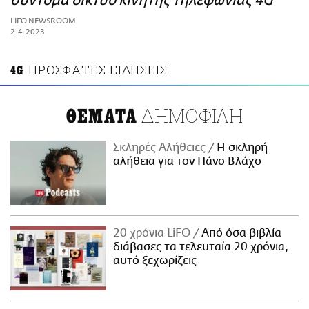
σύντομα δίκτυο κινητής τηλεφωνίας 4G
ΑΜΠΑ
LIFO NEWSROOM
PRINT
2.4.2023
ΠΡΟΣΦΑΤΕΣ ΕΙΔΗΣΕΙΣ
4G
ΔΗΜΟΦΙΛΗ
ΘΕΜΑΤΑ
Σκληρές Αλήθειες
H σκληρή
αλήθεια για τον Πάνο Βλάχο
20 χρόνια LiFO
Από όσα βιβλία
διάβασες τα τελευταία 20 χρόνια,
αυτό ξεχωρίζεις