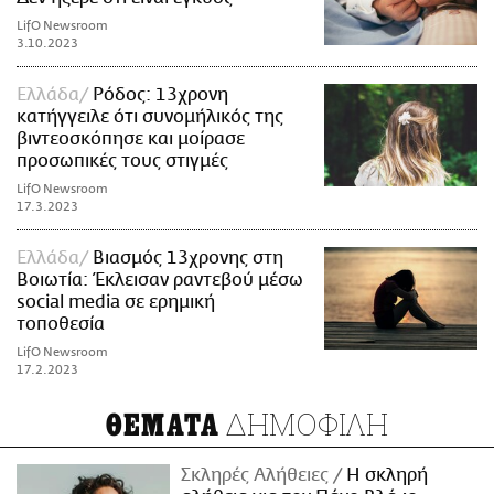
LifO Newsroom
3.10.2023
Ελλάδα
Ρόδος: 13χρονη
κατήγγειλε ότι συνομήλικός της
βιντεοσκόπησε και μοίρασε
προσωπικές τους στιγμές
LifO Newsroom
17.3.2023
Ελλάδα
Βιασμός 13χρονης στη
Βοιωτία: Έκλεισαν ραντεβού μέσω
social media σε ερημική
τοποθεσία
LifO Newsroom
17.2.2023
ΔΗΜΟΦΙΛΗ
ΘΕΜΑΤΑ
Σκληρές Αλήθειες
H σκληρή