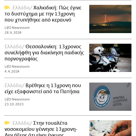
Ελλάδα
Χαλκιδική: Πώς έγινε
το δυστύχημα με την 13χρονη
που χτυπήθηκε από κεραυνό
LifO Newsroom
28.6.2024
Ελλάδα
Θεσσαλονίκη: 13χρονος
συνελήφθη για διακίνηση παιδικής
πορνογραφίας
LifO Newsroom
4.4.2024
Ελλάδα
Βρέθηκε η 13χρονη που
είχε εξαφανιστεί από τα Πατήσια
LifO Newsroom
23.10.2023
Ελλάδα
Στην τουαλέτα
νοσοκομείου γέννησε 13χρονη-
Δεν ήξερε ότι είναι έγκυος