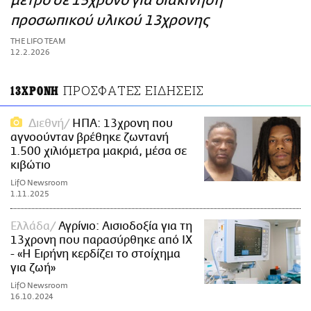
μέτρο σε 15χρονο για διακίνηση
ΑΜΠΑ
προσωπικού υλικού 13χρονης
PRINT
THE LIFO TEAM
12.2.2026
ΠΡΟΣΦΑΤΕΣ ΕΙΔΗΣΕΙΣ
13ΧΡΟΝΗ
Διεθνή
ΗΠΑ: 13χρονη που
αγνοούνταν βρέθηκε ζωντανή
1.500 χιλιόμετρα μακριά, μέσα σε
κιβώτιο
LifO Newsroom
1.11.2025
Ελλάδα
Αγρίνιο: Αισιοδοξία για τη
13χρονη που παρασύρθηκε από ΙΧ
- «Η Ειρήνη κερδίζει το στοίχημα
για ζωή»
LifO Newsroom
16.10.2024