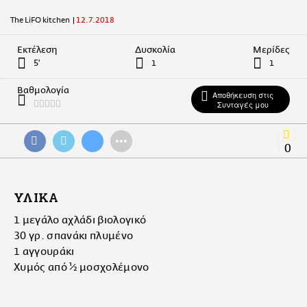
The LiFO kitchen
|
12.7.2018
Εκτέλεση
Δυσκολία
Μερίδες
5'
1
1
Βαθμολογία
Αποθήκευση στις
Συνταγές μου
•••
0
ΥΛΙΚΑ
1 μεγάλο αχλάδι βιολογικό
30 γρ. σπανάκι πλυμένο
1 αγγουράκι
Χυμός από ½ μοσχολέμονο