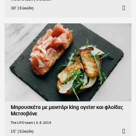
30'
|
Εύκολη
Μπρουσκέτα με μανιτάρι king oyster και φλοίδες
Μετσοβόνε
The LiFO team |
6.8.2019
15'
|
Εύκολη