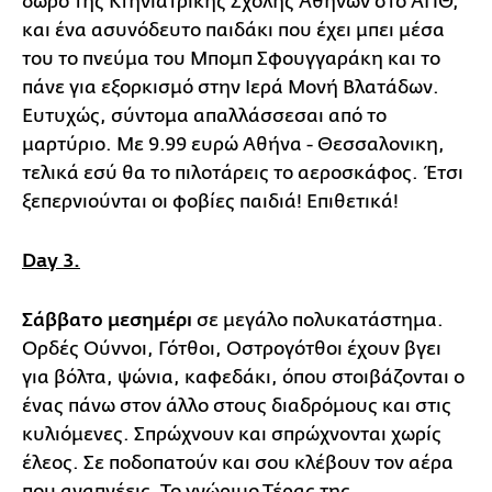
δώρο της Κτηνιατρικής Σχολής Αθηνών στο ΑΠΘ,
και ένα ασυνόδευτο παιδάκι που έχει μπει μέσα
του το πνεύμα του Μπομπ Σφουγγαράκη και το
πάνε για εξορκισμό στην Ιερά Μονή Βλατάδων.
Ευτυχώς, σύντομα απαλλάσσεσαι από το
μαρτύριο. Με 9.99 ευρώ Αθήνα - Θεσσαλονικη,
τελικά εσύ θα το πιλοτάρεις το αεροσκάφος. Έτσι
ξεπερνιούνται οι φοβίες παιδιά! Επιθετικά!
Day 3.
Σάββατο μεσημέρι
σε μεγάλο πολυκατάστημα.
Ορδές Ούννοι, Γότθοι, Οστρογότθοι έχουν βγει
για βόλτα, ψώνια, καφεδάκι, όπου στοιβάζονται ο
ένας πάνω στον άλλο στους διαδρόμους και στις
κυλιόμενες. Σπρώχνουν και σπρώχνονται χωρίς
έλεος. Σε ποδοπατούν και σου κλέβουν τον αέρα
που αναπνέεις. Το γνώριμο Τέρας της