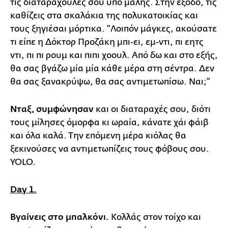
τις διαταραχούλες σου υπό μάλης. Στην έξοδο, τις
καθίζεις στα σκαλάκια της πολυκατοικίας και
τους ξηγιέσαι μόρτικα. "Λοιπόν μάγκες, ακούσατε
τι είπε η Δόκτορ Προζάκη μπι-ει, εμ-ντι, πι εητς
ντι, πι πι ρουμ και πιπι χοουλ. Από δω και στο εξής,
θα σας βγάζω μία μία κάθε μέρα στη σέντρα. Δεν
θα σας ξανακρύψω, θα σας αντιμετωπίσω. Ναι;"
Νταξ, συμφώνησαν
και οι διαταραχές σου, διότι
τους μίλησες όμορφα κι ωραία, κάνατε χάι φάιβ
και όλα καλά. Την επόμενη μέρα κιόλας θα
ξεκινούσες να αντιμετωπίζεις τους φόβους σου.
YOLO.
Day 1.
Βγαίνεις στο μπαλκόνι.
Κολλάς στον τοίχο και