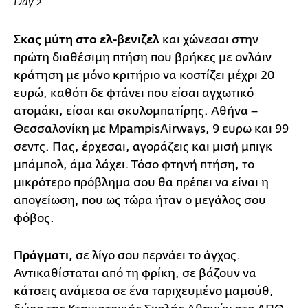
Day 2.
Σκας μύτη στο ελ-βενιζελ
και χώνεσαι στην
πρώτη διαθέσιμη πτήση που βρήκες με ονλάιν
κράτηση με μόνο κριτήριο να κοστίζει μέχρι 20
ευρώ, καθότι δε φτάνει που είσαι αγχωτικό
ατομάκι, είσαι και σκυλομπατίρης. Αθήνα –
Θεσσαλονίκη με MpampisAirways, 9 ευρω και 99
σεντς. Πας, έρχεσαι, αγοράζεις και μισή μπιγκ
μπάμπολ, άμα λάχει. Τόσο φτηνή πτήση, το
μικρότερο πρόβλημα σου θα πρέπει να είναι η
απογείωση, που ως τώρα ήταν ο μεγάλος σου
φόβος.
Πράγματι,
σε λίγο σου περνάει το άγχος.
Αντικαθίσταται από τη φρίκη, σε βάζουν να
κάτσεις ανάμεσα σε ένα ταριχευμένο μαμούθ,