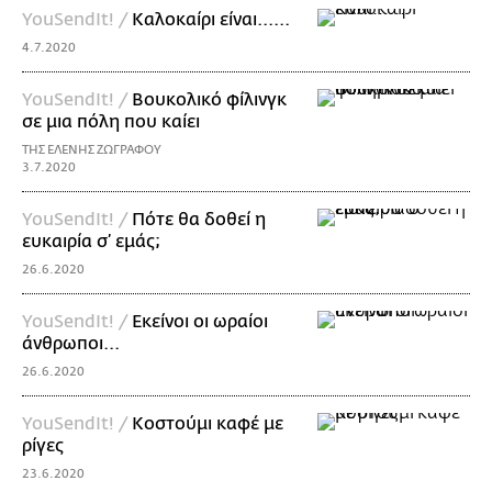
YouSendIt! /
Καλοκαίρι είναι......
4.7.2020
YouSendIt! /
Βουκολικό φίλινγκ
σε μια πόλη που καίει
ΤΗΣ ΕΛΕΝΗΣ ΖΩΓΡΑΦΟΥ
3.7.2020
YouSendIt! /
Πότε θα δοθεί η
ευκαιρία σ’ εμάς;
26.6.2020
YouSendIt! /
Εκείνοι οι ωραίοι
άνθρωποι...
26.6.2020
YouSendIt! /
Κοστούμι καφέ με
ρίγες
23.6.2020