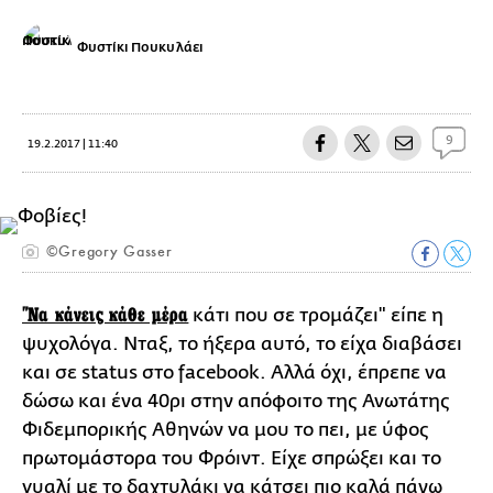
Φυστίκι Πουκυλάει
9
19.2.2017 | 11:40
©Gregory Gasser
"Να κάνεις κάθε μέρα
κάτι που σε τρομάζει" είπε η
ψυχολόγα. Νταξ, το ήξερα αυτό, το είχα διαβάσει
και σε status στο facebook. Αλλά όχι, έπρεπε να
δώσω και ένα 40ρι στην απόφοιτο της Ανωτάτης
Φιδεμπορικής Αθηνών να μου το πει, με ύφος
πρωτομάστορα του Φρόιντ. Είχε σπρώξει και το
γυαλί με το δαχτυλάκι να κάτσει πιο καλά πάνω