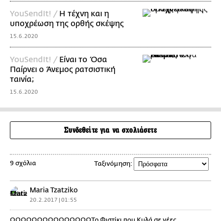
YouSendIt! /
Η τέχνη και η
υποχρέωση της ορθής σκέψης
15.6.2020
YouSendIt! /
Είναι το Όσα
Παίρνει ο Άνεμος ρατσιστική
ταινία;
15.6.2020
Συνδεθείτε για να σχολιάσετε
9 σχόλια
Ταξινόμηση:
Maria Tzatziko
20.2.2017 | 01:55
ΩΩΩΩΩΩΩΩΩΩΩΩΩΩΩΤο Φιστίκι που Κυλά σε νέες