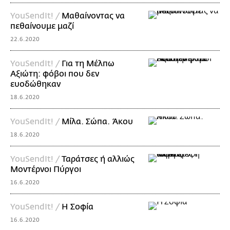
YouSendIt! /
Μαθαίνοντας να
πεθαίνουμε μαζί
22.6.2020
YouSendIt! /
Για τη Μέλπω
Αξιώτη: φόβοι που δεν
ευοδώθηκαν
18.6.2020
YouSendIt! /
Μίλα. Σώπα. Άκου
18.6.2020
YouSendIt! /
Ταράτσες ή αλλιώς
Μοντέρνοι Πύργοι
16.6.2020
YouSendIt! /
H Σοφία
16.6.2020