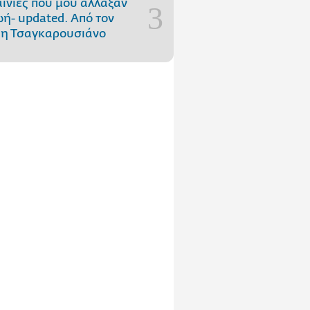
αινίες που μού άλλαξαν
ωή- updated. Aπό τον
η Τσαγκαρουσιάνο