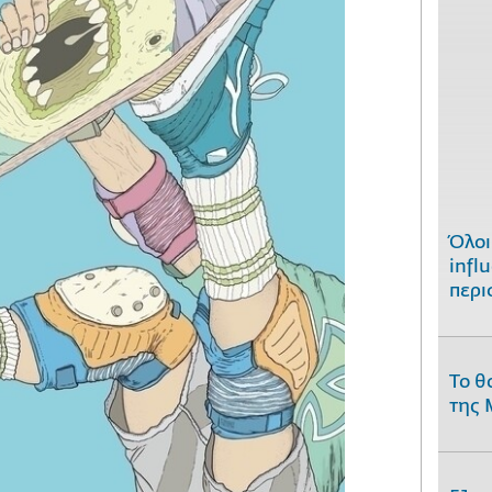
Όλοι
infl
περι
Το θ
της 