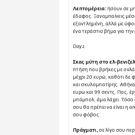
Λεπτομέρεια:
ήσουν σε μπ
έδαφος. Ξαναμπαίνεις μέσ
εξαντλημένη, αλλά με ύφος
ένα τεράστιο βήμα για τη
Day 2.
Σκας μύτη στο ελ-βενιζε
πτήση που βρήκες με ονλάι
μέχρι 20 ευρώ, καθότι δε φ
και σκυλομπατίρης. Αθήνα
ευρω και 99 σεντς. Πας, έρ
μπάμπολ, άμα λάχει. Τόσο
σου θα πρέπει να είναι η 
σου φόβος.
Πράγματι,
σε λίγο σου περ