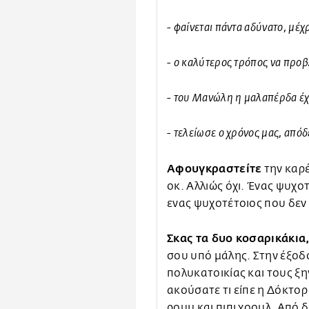
- φαίνεται πάντα αδύνατο, μέχρ
- ο καλύτερος τρόπος να προβλ
- του Μανώλη η μαλαπέρδα έχ
- τελείωσε ο χρόνος μας, απόδ
Αφουγκραστείτε
την καρέ
οκ. Αλλιώς όχι. Ένας ψυχοτ
ενας ψυχοτέτοιος που δεν 
Σκας τα δυο κοσαρικάκια
σου υπό μάλης. Στην έξοδο
πολυκατοικίας και τους ξη
ακούσατε τι είπε η Δόκτορ Π
ρουμ και πιπι χοουλ. Από δ