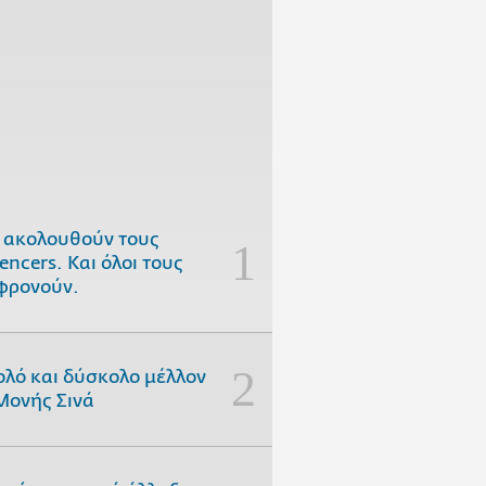
 ακολουθούν τους
uencers. Και όλοι τους
φρονούν.
ολό και δύσκολο μέλλον
Μονής Σινά