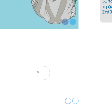
51 τ
τη ζ
Στάθ
9