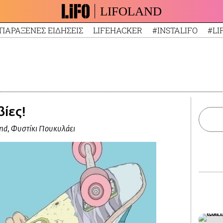
LIFOLAND
ΠΑΡΑΞΕΝΕΣ ΕΙΔΗΣΕΙΣ
LIFEHACKER
#INSTALIFO
#LI
ίες!
and, Φυστίκι Πουκυλάει