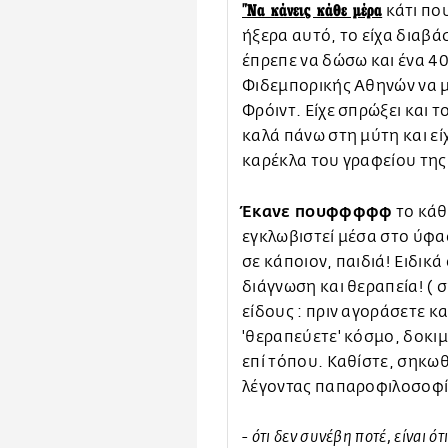
"Να κάνεις κάθε μέρα
κάτι που
ήξερα αυτό, το είχα διαβάσ
έπρεπε να δώσω και ένα 4
Φιδεμπορικής Αθηνών να μ
Φρόιντ. Είχε σπρώξει και τ
καλά πάνω στη μύτη και εί
καρέκλα του γραφείου της
Έκανε πουφφφφφ
το κάθ
εγκλωβιστεί μέσα στο ύφασ
σε κάποιον, παιδιά! Ειδικά
διάγνωση και θεραπεία! (
είδους : πριν αγοράσετε κα
'θεραπεύετε' κόσμο, δοκιμ
επί τόπου. Καθίστε, σηκωθ
λέγοντας παπαροφιλοσοφίε
- ότι δεν συνέβη ποτέ, είναι 