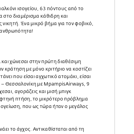
αλκόνι ισογείου, 63 πόντους από το
α στο διαμέρισμα κάθιδρη και
 νικητή. Ένα μικρό βήμα για τον φοβικό,
ν ανθρωπότητα!
λ
και χώνεσαι στην πρώτη διαθέσιμη
ν κράτηση με μόνο κριτήριο να κοστίζει
τάνει που είσαι αγχωτικό ατομάκι, είσαι
 – Θεσσαλονίκη με MpampisAirways, 9
χεσαι, αγοράζεις και μισή μπιγκ
 φτηνή πτήση, το μικρότερο πρόβλημα
απογείωση, που ως τώρα ήταν ο μεγάλος
νάει το άγχος. Αντικαθίσταται από τη