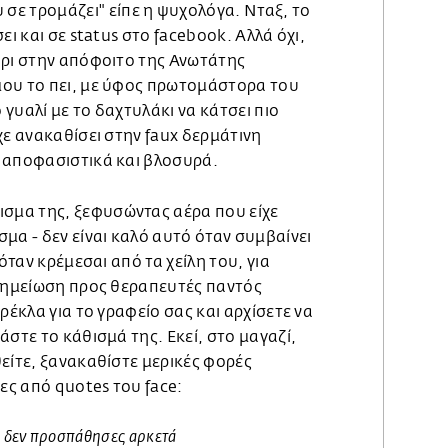
 σε τρομάζει" είπε η ψυχολόγα. Νταξ, το
ει και σε status στο facebook. Αλλά όχι,
0ρι στην απόφοιτο της Ανωτάτης
ου το πει, με ύφος πρωτομάστορα του
ο γυαλί με το δαχτυλάκι να κάτσει πιο
χε ανακαθίσει στην faux δερμάτινη
 αποφασιστικά και βλοσυρά.
ισμα της, ξεφυσώντας αέρα που είχε
μα - δεν είναι καλό αυτό όταν συμβαίνει
 όταν κρέμεσαι από τα χείλη του, για
 σημείωση προς θεραπευτές παντός
ρέκλα για το γραφείο σας και αρχίσετε να
άστε το κάθισμά της. Εκεί, στο μαγαζί,
είτε, ξανακαθίστε μερικές φορές
ς από quotes του face:
ότι δεν προσπάθησες αρκετά