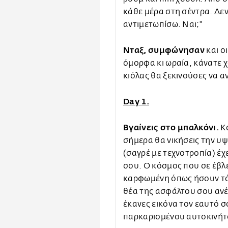
κάθε μέρα στη σέντρα. Δε
αντιμετωπίσω. Ναι;"
Νταξ, συμφώνησαν
και ο
όμορφα κι ωραία, κάνατε χ
κιόλας θα ξεκινούσες να α
Day 1.
Βγαίνεις στο μπαλκόνι.
Κο
σήμερα θα νικήσεις την υψ
(σαγρέ με τεχνοτροπία) έ
σου. Ο κόσμος που σε έβλ
καρφωμένη όπως ήσουν τό
θέα της ασφάλτου σου ανέ
έκανες εικόνα τον εαυτό σ
παρκαρισμένου αυτοκινήτ