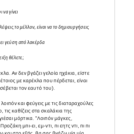
ι να γίνει
έψεις το μέλλον, είναι να το δημιουργήσεις
ει γεύση από λακέρδα
ειξη θέλετε;
κλα. Αν δεν βγάζει γελοία ηχάκια, είστε
έτοιος με καρέκλα που πέρδεται, είναι
σέβεται τον εαυτό του).
,
λοιπόν και φεύγεις με τις διαταραχούλες
, τις καθίζεις στα σκαλάκια της
γιέσαι μόρτικα. "Λοιπόν μάγκες,
ροζάκη μπι-ει, εμ-ντι, πι εητς ντι, πι πι
ω και στο εξής, θα σας βγάζω μία μία