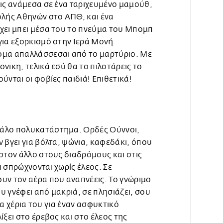
εις ανάμεσα σε ένα ταριχευμένο μαμούθ,
ολής Αθηνών στο ΑΠΘ, και ένα
χει μπει μέσα του το πνεύμα του Μπομπ
για εξορκισμό στην Ιερά Μονή
ομα απαλλάσσεσαι από το μαρτύριο. Με
νικη, τελικά εσύ θα το πιλοτάρεις το
ύνται οι φοβίες παιδιά! Επιθετικά!
άλο πολυκατάστημα. Ορδές Ούννοι,
 βγει για βόλτα, ψώνια, καφεδάκι, όπου
στον άλλο στους διαδρόμους και στις
 σπρώχνονται χωρίς έλεος. Σε
υν τον αέρα που αναπνέεις. Το γνώριμο
 γνέφει από μακριά, σε πλησιάζει, σου
 τα χέρια του για έναν ασφυκτικό
ίξει στο έρεβος και στο έλεος της