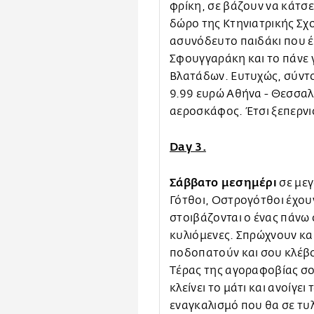
φρίκη, σε βάζουν να κάτσ
δώρο της Κτηνιατρικής Σχ
ασυνόδευτο παιδάκι που έ
Σφουγγαράκη και το πάνε 
Βλατάδων. Ευτυχώς, σύντ
9.99 ευρώ Αθήνα - Θεσσαλο
αεροσκάφος. Έτσι ξεπερνιο
Day 3.
Σάββατο μεσημέρι
σε μεγ
Γότθοι, Οστρογότθοι έχουν
στοιβάζονται ο ένας πάνω 
κυλιόμενες. Σπρώχνουν και
ποδοπατούν και σου κλέβο
Τέρας της αγοραφοβίας σου
κλείνει το μάτι και ανοίγει
εναγκαλισμό που θα σε τυλ