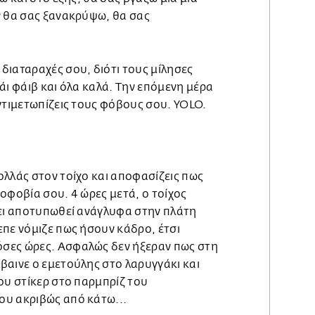
ν θα σας ξανακρύψω, θα σας
ι διαταραχές σου, διότι τους μίλησες
άι φάιβ και όλα καλά. Την επόμενη μέρα
ντιμετωπίζεις τους φόβους σου. YOLO.
λλάς στον τοίχο και αποφασίζεις πως
οφοβία σου. 4 ώρες μετά, ο τοίχος
χει αποτυπωθεί ανάγλυφα στην πλάτη
επε νόμιζε πως ήσουν κάδρο, έτσι
σες ώρες. Ασφαλώς δεν ήξεραν πως στη
βαινε ο εμετούλης στο λαρυγγάκι και
ου στίκερ στο παρμπρίζ του
ου ακριβώς από κάτω...