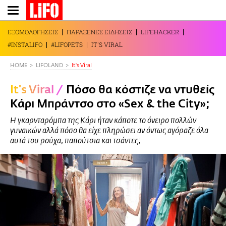
Παράκαμψη
προς
το
ΕΞΟΜΟΛΟΓΗΣΕΙΣ
ΠΑΡΑΞΕΝΕΣ ΕΙΔΗΣΕΙΣ
LIFEHACKER
κυρίως
#INSTALIFO
#LIFOPETS
IT'S VIRAL
περιεχόμενο
HOME
LIFOLAND
It's Viral
It's Viral
/
Πόσο θα κόστιζε να ντυθείς
Κάρι Μπράντσο στο «Sex & the City»;
Η γκαρνταρόμπα της Κάρι ήταν κάποτε το όνειρο πολλών
γυναικών αλλά πόσο θα είχε πληρώσει αν όντως αγόραζε όλα
αυτά του ρούχα, παπούτσια και τσάντες;