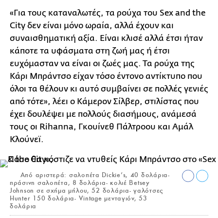
«Για τους καταναλωτές, τα ρούχα του Sex and the
City δεν είναι μόνο ωραία, αλλά έχουν και
συναισθηματική αξία. Είναι κλισέ αλλά έτσι ήταν
κάποτε τα υφάσματα στη ζωή μας ή έτσι
ευχόμασταν να είναι οι ζωές μας. Τα ρούχα της
Κάρι Μπράντσο είχαν τόσο έντονο αντίκτυπο που
όλοι τα θέλουν κι αυτό συμβαίνει σε πολλές γενιές
από τότε», λέει ο Κάμερον Σίλβερ, στιλίστας που
έχει δουλέψει με πολλούς διασήμους, ανάμεσά
τους οι Rihanna, Γκουίνεθ Πάλτροου και Αμάλ
Κλούνεϊ.
Από αριστερά: σαλοπέτα Dickie’s, 40 δολάρια-
πράσινη σαλοπέτα, 8 δολάρια- κολιέ Betsey
Johnson σε σχήμα μήλου, 52 δολάρια- γαλότσες
Hunter 150 δολάρια- Vintage μενταγιόν, 53
δολάρια