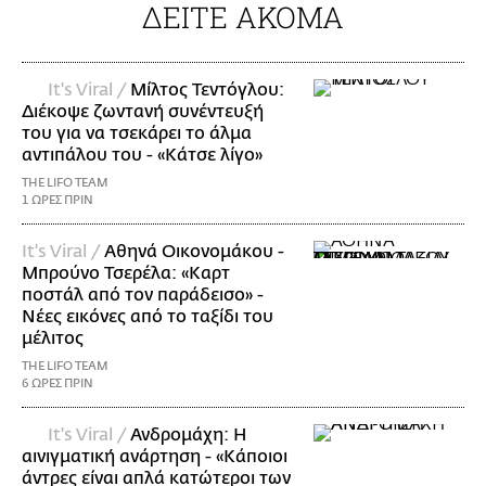
ΔΕΙΤΕ ΑΚΟΜΑ
It's Viral /
Μίλτος Τεντόγλου:
Διέκοψε ζωντανή συνέντευξή
του για να τσεκάρει το άλμα
αντιπάλου του - «Κάτσε λίγο»
THE LIFO TEAM
1 ΩΡΕΣ ΠΡΙΝ
It's Viral /
Αθηνά Οικονομάκου -
Μπρούνο Τσερέλα: «Καρτ
ποστάλ από τον παράδεισο» -
Νέες εικόνες από το ταξίδι του
μέλιτος
THE LIFO TEAM
6 ΩΡΕΣ ΠΡΙΝ
It's Viral /
Ανδρομάχη: Η
αινιγματική ανάρτηση - «Κάποιοι
άντρες είναι απλά κατώτεροι των