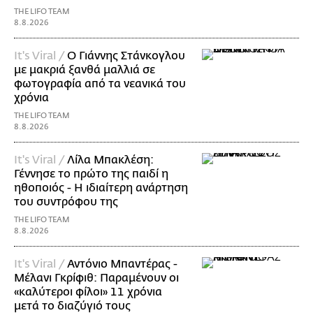
THE LIFO TEAM
8.8.2026
It's Viral /
Ο Γιάννης Στάνκογλου
με μακριά ξανθά μαλλιά σε
φωτογραφία από τα νεανικά του
χρόνια
THE LIFO TEAM
8.8.2026
It's Viral /
Λίλα Μπακλέση:
Γέννησε το πρώτο της παιδί η
ηθοποιός - Η ιδιαίτερη ανάρτηση
του συντρόφου της
THE LIFO TEAM
8.8.2026
It's Viral /
Αντόνιο Μπαντέρας -
Μέλανι Γκρίφιθ: Παραμένουν οι
«καλύτεροι φίλοι» 11 χρόνια
μετά το διαζύγιό τους