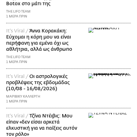
Botox στο μάτι της
THE LIFO TEAM
1 ΜΕΡΑ ΠΡΙΝ
It's Viral /
Άννα Κορακάκη:
Εύχομαι η κόρη μου να είναι
περήφανη για εμένα όχι ως
αθλήτρια, αλλά ως άνθρωπο
THE LIFO TEAM
1 ΜΕΡΑ ΠΡΙΝ
It's Viral /
Οι αστρολογικές
προβλέψεις της εβδομάδας
(10/08 - 16/08/2026)
ΜΑΡΙΒΙΚΥ ΚΑΛΛΕΡΓΗ
1 ΜΕΡΑ ΠΡΙΝ
It's Viral /
Τζίνα Ντέιβις: Μου
είπαν «δεν είσαι αρκετά
ελκυστική για να παίξεις αυτόν
τον ρόλο»