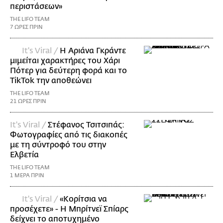
περιστάσεων»
THE LIFO TEAM
7 ΩΡΕΣ ΠΡΙΝ
It's Viral /
Η Αριάνα Γκράντε
μιμείται χαρακτήρες του Χάρι
Πότερ για δεύτερη φορά και το
TikTok την αποθεώνει
THE LIFO TEAM
21 ΩΡΕΣ ΠΡΙΝ
It's Viral /
Στέφανος Τσιτσιπάς:
Φωτογραφίες από τις διακοπές
με τη σύντροφό του στην
Ελβετία
THE LIFO TEAM
1 ΜΕΡΑ ΠΡΙΝ
It's Viral /
«Κορίτσια να
προσέχετε» - Η Μπρίτνεϊ Σπίαρς
δείχνει το αποτυχημένο