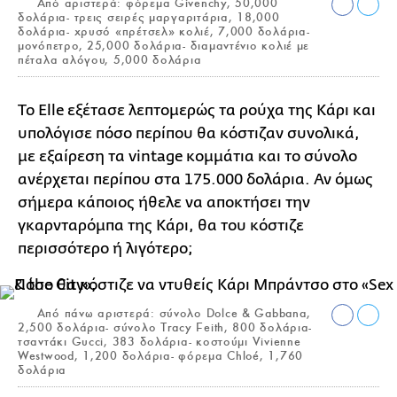
Από αριστερά: φόρεμα Givenchy, 50,000
δολάρια- τρεις σειρές μαργαριτάρια, 18,000
δολάρια- χρυσό «πρέτσελ» κολιέ, 7,000 δολάρια-
μονόπετρο, 25,000 δολάρια- διαμαντένιο κολιέ με
πέταλα αλόγου, 5,000 δολάρια
Το Elle εξέτασε λεπτομερώς τα ρούχα της Κάρι και
υπολόγισε πόσο περίπου θα κόστιζαν συνολικά,
με εξαίρεση τα vintage κομμάτια και το σύνολο
ανέρχεται περίπου στα 175.000 δολάρια. Αν όμως
σήμερα κάποιος ήθελε να αποκτήσει την
γκαρνταρόμπα της Κάρι, θα του κόστιζε
περισσότερο ή λιγότερο;
Από πάνω αριστερά: σύνολο Dolce & Gabbana,
2,500 δολάρια- σύνολο Tracy Feith, 800 δολάρια-
τσαντάκι Gucci, 383 δολάρια- κοστούμι Vivienne
Westwood, 1,200 δολάρια- φόρεμα Chloé, 1,760
δολάρια