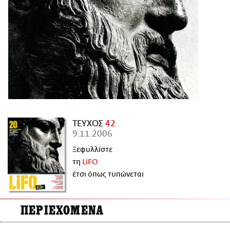
ΑΜΠΑ
PRINT
ΤΕΥΧΟΣ
42
9.11.2006
Ξεφυλλίστε
τη
LiFO
έτσι όπως τυπώνεται
ΠΕΡΙΕΧΟΜΕΝΑ