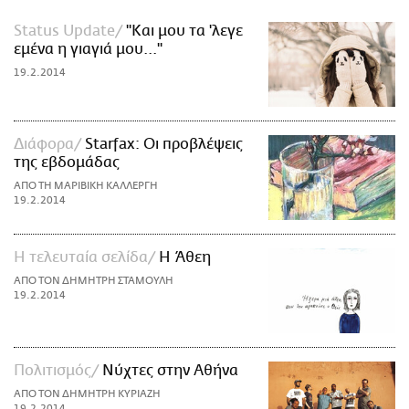
Status Update
''Και μου τα 'λεγε
εμένα η γιαγιά μου...''
19.2.2014
Διάφορα
Starfax: Οι προβλέψεις
της εβδομάδας
ΑΠΟ ΤΗ ΜΑΡΙΒΙΚΗ ΚΑΛΛΕΡΓΗ
19.2.2014
Η τελευταία σελίδα
Η Άθεη
ΑΠΟ ΤΟΝ ΔΗΜΗΤΡΗ ΣΤΑΜΟΥΛΗ
19.2.2014
Πολιτισμός
Νύχτες στην Αθήνα
ΑΠΟ ΤΟΝ ΔΗΜΗΤΡΗ ΚΥΡΙΑΖΗ
19.2.2014