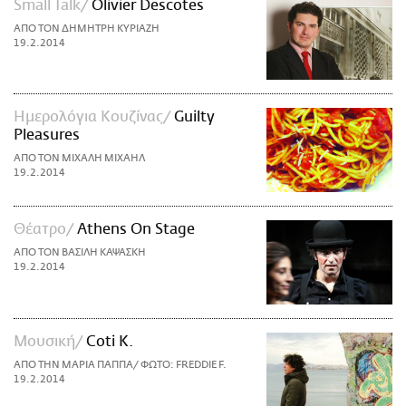
Small Talk
Olivier Descotes
ΑΠΟ ΤΟΝ ΔΗΜΗΤΡΗ ΚΥΡΙΑΖΗ
19.2.2014
Ημερολόγια Κουζίνας
Guilty
Pleasures
ΑΠΟ ΤΟΝ ΜΙΧΑΛΗ ΜΙΧΑΗΛ
19.2.2014
Θέατρο
Athens On Stage
ΑΠΟ ΤΟΝ ΒΑΣΙΛΗ ΚΑΨΑΣΚΗ
19.2.2014
Μουσική
Coti K.
ΑΠΟ ΤΗΝ ΜΑΡΙΑ ΠΑΠΠΑ/ ΦΩΤΟ: FREDDIE F.
19.2.2014