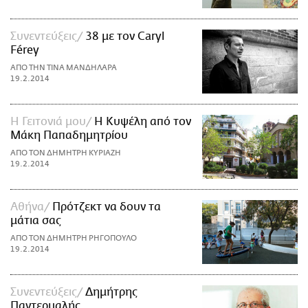
Συνεντεύξεις
38 με τoν Caryl
Férey
ΑΠΟ ΤΗΝ ΤΙΝΑ ΜΑΝΔΗΛΑΡΑ
19.2.2014
Η Γειτονιά μου
H Κυψέλη από τον
Μάκη Παπαδημητρίου
ΑΠΟ ΤΟΝ ΔΗΜΗΤΡΗ ΚΥΡΙΑΖΗ
19.2.2014
Αθήνα
Πρότζεκτ να δουν τα
μάτια σας
ΑΠΟ ΤΟΝ ΔΗΜΗΤΡΗ ΡΗΓΟΠΟΥΛΟ
19.2.2014
Συνεντεύξεις
Δημήτρης
Παντερμαλής