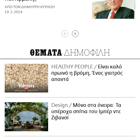
ΑΠΟ ΤΟΝ ΔΗΜΗΤΡΗ ΚΥΡΙΑΖΗ
19.2.2014
<
>
ΔΗΜΟΦΙΛΗ
ΘΕΜΑΤΑ
HEALTHY PEOPLE
Είναι καλό
πρωινό η βρόμη; Ένας γιατρός
απαντά
Design
Μόνο στα όνειρα: Τα
υπέροχα σπίτια του Ιμπέρ ντε
Ζιβανσί