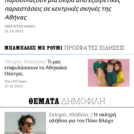
παρουσιάζουν μια σειρά από εξαιρετικές
ΑΜΠΑ
παραστάσεις σε κεντρικές σκηνές της
PRINT
Αθήνας
ΛΙΝΑ ΙΝΤΖΕΓΙΑΝΝΗ
31.10.2023
ΠΡΟΣΦΑΤΕΣ ΕΙΔΗΣΕΙΣ
ΜΠΑΜΠΑΔΕΣ ΜΕ ΡΟΥΜΙ
Οδηγός Θεάτρου
Τι μας
επιφυλάσσουν τα Αθηναϊκά
Θέατρα;
The LiFO team
27.10.2022
ΔΗΜΟΦΙΛΗ
ΘΕΜΑΤΑ
Σκληρές Αλήθειες
H σκληρή
αλήθεια για τον Πάνο Βλάχο