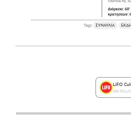
Πλατεία Αγ. Ι
Διάρκεια: 60
κρατήσεων: 6
ΣΥΝΑΥΛΙΑ
ΕΚΔΗ
LiFO Cul
58K FOLL