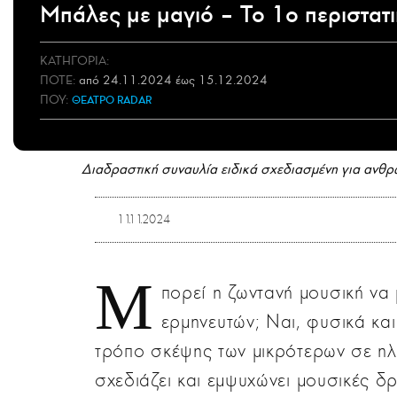
Μπάλες με μαγιό – To 1ο περιστατ
ΚΑΤΗΓΟΡΙΑ:
ΠΟΤΕ
:
από 24.11.2024 έως 15.12.2024
ΠΟΥ:
ΘΕΑΤΡΟ RADAR
Διαδραστική συναυλία ειδικά σχεδιασμένη για ανθρ
11.11.2024
Μ
πορεί η ζωντανή μουσική να
ερμηνευτών; Ναι, φυσικά κα
τρόπο σκέψης των μικρότερων σε ηλ
σχεδιάζει και εμψυχώνει μουσικές δ