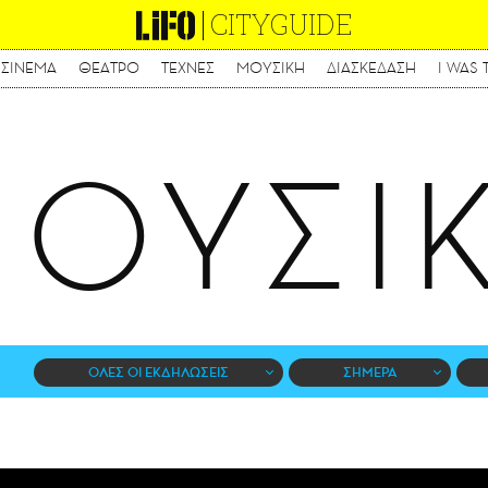
CITYGUIDE
ΣΙΝΕΜΑ
ΘΕΑΤΡΟ
ΤΕΧΝΕΣ
ΜΟΥΣΙΚΗ
ΔΙΑΣΚΕΔΑΣΗ
I WAS 
Παράκαμψη
προς
το
κυρίως
ΟΥΣΙ
περιεχόμενο
ΟΛΕΣ ΟΙ ΕΚΔΗΛΩΣΕΙΣ
ΣΗΜΕΡΑ