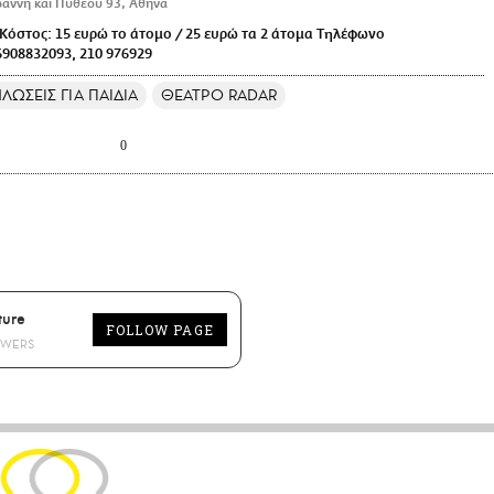
ωάννη και Πυθέου 93, Αθήνα
’ Κόστος: 15 ευρώ το άτομο / 25 ευρώ τα 2 άτομα Τηλέφωνο
908832093, 210 976929
ΛΩΣΕΙΣ ΓΙΑ ΠΑΙΔΙΑ
ΘΕΑΤΡΟ RADAR
0
ture
FOLLOW PAGE
OWERS