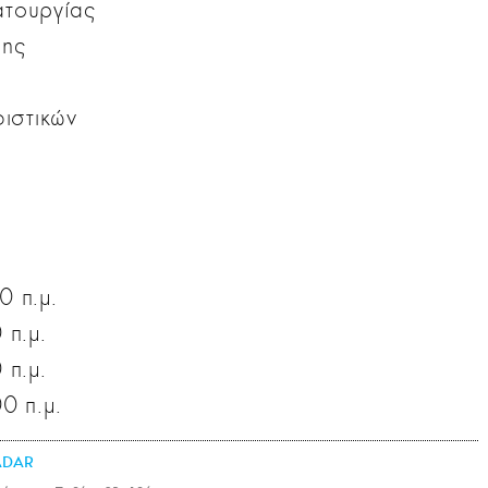
ατουργίας
σης
ιστικών
 π.μ.
 π.μ.
 π.μ.
0 π.μ.
ADAR