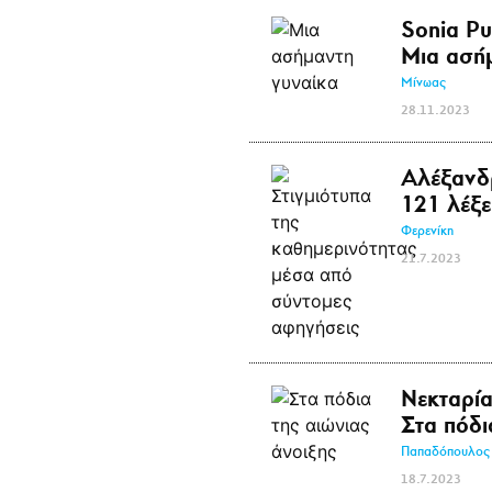
Sonia Pu
Μια ασή
Μίνωας
28.11.2023
Αλέξανδ
121 λέξε
Φερενίκη
21.7.2023
Νεκταρί
Στα πόδι
Παπαδόπουλος
18.7.2023