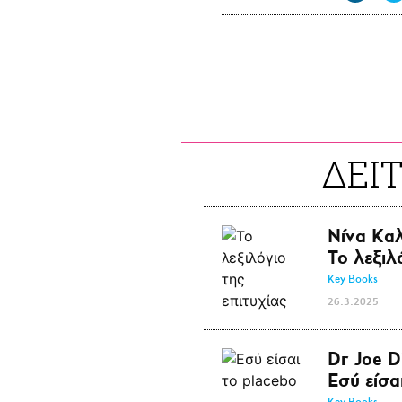
ΔΕΙ
Νίνα Κα
Το λεξιλ
Key Books
26.3.2025
Dr Joe D
Εσύ είσα