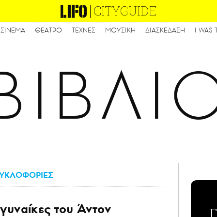
CITYGUIDE
ΣΙΝΕΜΑ
ΘΕΑΤΡΟ
ΤΕΧΝΕΣ
ΜΟΥΣΙΚΗ
ΔΙΑΣΚΕΔΑΣΗ
I WAS 
Παράκαμψη
προς
το
ΒΙΒΛΙ
κυρίως
περιεχόμενο
ΥΚΛΟΦΟΡΙΕΣ
 γυναίκες του Άντον
Γ