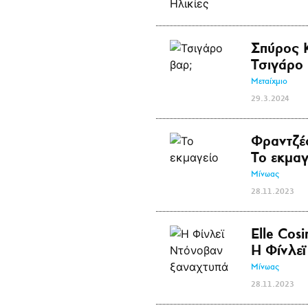
Σπύρος 
Τσιγάρο 
Μεταίχμιο
29.3.2024
Φραντζέ
Το εκμαγ
Μίνωας
28.11.2023
Elle Cos
Η Φίνλε
Μίνωας
28.11.2023