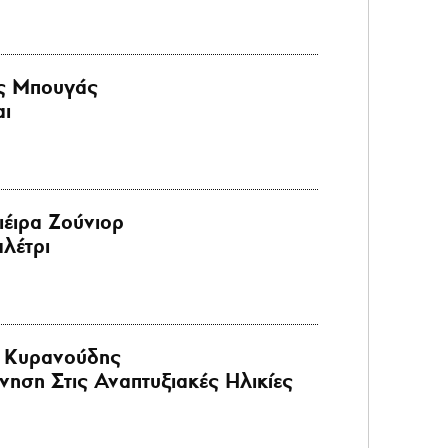
ς Μπουγάς
αι
ιέιρα Ζούνιορ
λέτρι
 Κυρανούδης
ηση Στις Αναπτυξιακές Ηλικίες