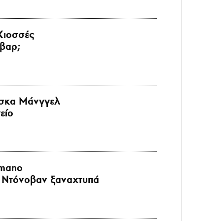
Κιοσσές
βαρ;
σκα Μάνγγελ
είο
imano
ϊ Ντόνοβαν ξαναχτυπά