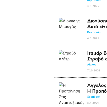
Key Books
4.3.2025
Διονύση
Αυτό είν
Key Books
4.3.2025
Ιταμάρ Β
Στραβό α
Αίολος
7.10.2024
Άγγελος
Η Προπόν
Sportbook
8.4.2024