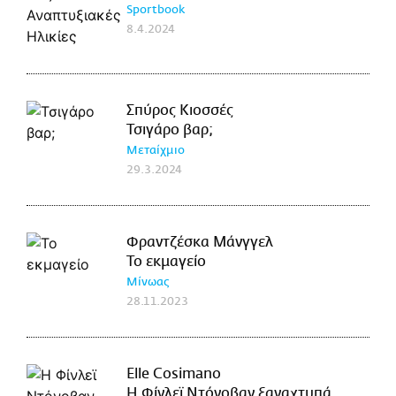
Sportbook
8.4.2024
Σπύρος Κιοσσές
Τσιγάρο βαρ;
Μεταίχμιο
29.3.2024
Φραντζέσκα Μάνγγελ
Το εκμαγείο
Μίνωας
28.11.2023
Elle Cosimano
Η Φίνλεϊ Ντόνοβαν ξαναχτυπά