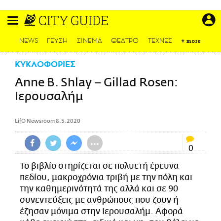
Παράκαμψη
CITY GUIDE
προς
το
ΕΙΔΗΣΕΙΣ
κυρίως
NEWS
ΓΕΥΣΗ
ΣΙΝΕΜΑ
ΘΕΑΤΡΟ
ΤΕΧΝΕΣ
+
more
περιεχόμενο
CULTURE
ΚΥΚΛΟΦΟΡΙΕΣ
ΑΠΟΨΕΙΣ
Anne B. Shlay – Gillad Rosen:
ΤΡΟΠΟΣ ΖΩΗΣ
Ιερουσαλήμ
PODCASTS
Plus
LifO Newsroom
8.5.2020
•••
0
LIFO SHOP
Το βιβλίο στηρίζεται σε πολυετή έρευνα
NEWSLETTER
πεδίου, μακροχρόνια τριβή με την πόλη και
ΜΙΚΡΟΠΡΑΓΜΑΤΑ
την καθημερινότητά της αλλά και σε 90
συνεντεύξεις με ανθρώπους που ζουν ή
THE GOOD LIFO
έζησαν μόνιμα στην Ιερουσαλήμ. Αφορά
LIFOLAND