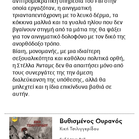
αντιτρομοκρατική υπηρεσία του FBI στην
CITY GUIDE
οποία εργαζόταν, η αινιγματική
ΑΜΠΑ
τριανταπεντάχρονη με το λευκό δέρμα, τα
PRINT
κόκκινα μαλλιά και τα γυαλιά ηλίου που δεν
βγαίνουν στιγμή από τα μάτια της θα ψάξει
για τον αινιγματικό δολοφόνο με τον δικό της
ανορθόδοξο τρόπο.
Βίαιη, μονομανής, με μια ιδιαίτερη
σεξουαλικότητα και καθόλου πολιτικά ορθή,
η Στέλλα Άνταμς δεν θα απαιτήσει μόνο από
τους συνεργάτες της την άμεση
διαλεύκανση της υπόθεσης, αλλά θα
μπλεχτεί και η ίδια επικίνδυνα βαθιά σε
αυτήν.
Βυθισμένος Ουρανός
Κική Τσιλιγγερίδου