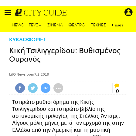
Παράκαμψη
CITY GUIDE
προς
το
ΕΙΔΗΣΕΙΣ
κυρίως
NEWS
ΓΕΥΣΗ
ΣΙΝΕΜΑ
ΘΕΑΤΡΟ
ΤΕΧΝΕΣ
+
more
περιεχόμενο
CULTURE
ΚΥΚΛΟΦΟΡΙΕΣ
ΑΠΟΨΕΙΣ
Κική Τσιλιγγερίδου: Βυθισμένος
ΤΡΟΠΟΣ ΖΩΗΣ
Ουρανός
PODCASTS
Plus
LifO Newsroom
7.2.2019
•••
0
LIFO SHOP
Το πρώτο μυθιστόρημα της Κικής
NEWSLETTER
Τσιλιγγερίδου και το πρώτο βιβλίο της
ΜΙΚΡΟΠΡΑΓΜΑΤΑ
αστυνομικής τριλογίας της Στέλλας Άνταμς.
Λίγους μόλις μήνες μετά τον ερχομό της στην
THE GOOD LIFO
Ελλάδα από την Αμερική και τη μυστική
LIFOLAND