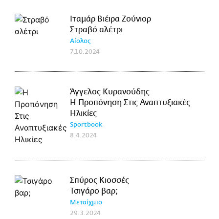
Ιταμάρ Βιέιρα Ζούνιορ
Στραβό αλέτρι
Αίολος
7.10.2024
Άγγελος Κυρανούδης
Η Προπόνηση Στις Αναπτυξιακές
Ηλικίες
Sportbook
8.4.2024
Σπύρος Κιοσσές
Τσιγάρο βαρ;
Μεταίχμιο
29.3.2024