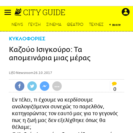
Παράκαμψη
CITY GUIDE
προς
το
ΕΙΔΗΣΕΙΣ
κυρίως
NEWS
ΓΕΥΣΗ
ΣΙΝΕΜΑ
ΘΕΑΤΡΟ
ΤΕΧΝΕΣ
+
more
περιεχόμενο
CULTURE
ΚΥΚΛΟΦΟΡΙΕΣ
ΑΠΟΨΕΙΣ
Καζούο Ισιγκούρο: Τα
ΤΡΟΠΟΣ ΖΩΗΣ
απομεινάρια μιας μέρας
PODCASTS
Plus
LifO Newsroom
26.10.2017
•••
0
LIFO SHOP
Εν τέλει, τι έχουμε να κερδίσουμε
NEWSLETTER
αναλογιζόμενοι συνεχώς το παρελθόν,
ΜΙΚΡΟΠΡΑΓΜΑΤΑ
κατηγορώντας τον εαυτό μας για το γεγονός
πως η ζωή μας δεν εξελίχθηκε όπως θα
THE GOOD LIFO
θέλαμε;
LIFOLAND