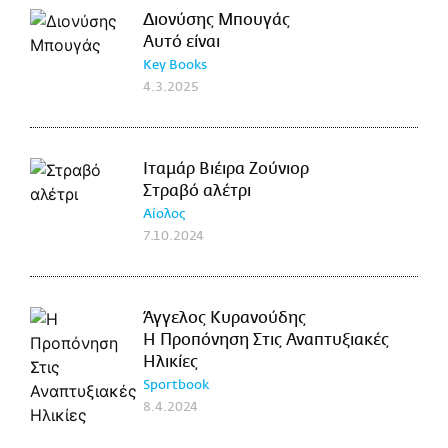
Διονύσης Μπουγάς
Αυτό είναι
Key Books
4.3.2025
Ιταμάρ Βιέιρα Ζούνιορ
Στραβό αλέτρι
Αίολος
7.10.2024
Άγγελος Κυρανούδης
Η Προπόνηση Στις Αναπτυξιακές
Ηλικίες
Sportbook
8.4.2024