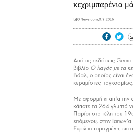
κεχριμπαρένια μά
LifO Newsroom
,
9.9.2016
Από τις εκδόσεις Gema
βιβλίο
Ο λαγός με τα κε
Βάαλ, ο οποίος είναι έ
κεραμίστες παγκοσμίως
Με αφορμή κι αιτία την
κάποτε τα 264 γλυπτά νέ
Παρίσι στα τέλη του 19
επόμενου, στην Ιαπωνία 
Ευρώπη ταραγμένη, ωστ