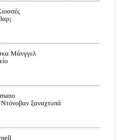
Κιοσσές
βαρ;
σκα Μάνγγελ
είο
imano
 Ντόνοβαν ξαναχτυπά
nell