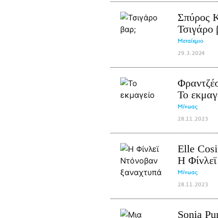
Σπύρος 
Τσιγάρο 
Μεταίχμιο
29.3.2024
Φραντζέ
Το εκμαγ
Μίνωας
28.11.2023
Elle Cos
Η Φίνλεϊ
Μίνωας
28.11.2023
Sonia Pur