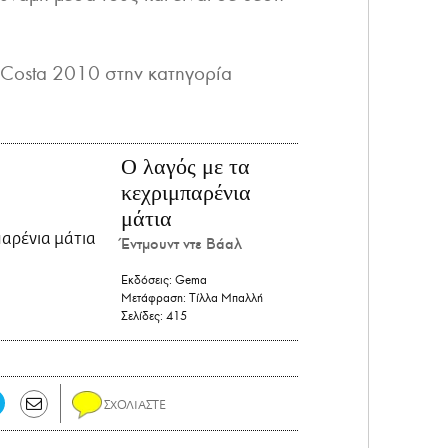
 Costa 2010 στην κατηγορία
Ο λαγός με τα
κεχριμπαρένια
μάτια
Έντμουντ ντε Βάαλ
Εκδόσεις:
Gema
Μετάφραση:
Τίλλα Μπαλλή
Σελίδες:
415