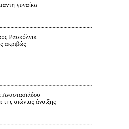
μαντη γυναίκα
ρος Ρασκόλνικ
ις ακριβώς
α Αναστασιάδου
α της αιώνιας άνοιξης