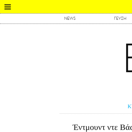
NEWS
ΓΕΥΣΗ
Κ
Έντμουντ ντε Βάα