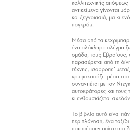
καλλιτεχνικής απόψεως 
αντικείμενα γίνονται μά
και ξεγνοιασιά, μα κι εν
πογκρόμ.
Μέσα από τα κεχριμπαρέ
ένα ολόκληρο πλέγμα ζωώ
ομάδα, τους Εβραίους, 
παρασύρεται από τη δίνη
τέχνης, ισορροπεί μεταξ
κρυφοκοιτάζει μέσα στα 
συναντιέται με τον Ντεγ
αυτοκράτορες και τους τ
κι ενθουσιάζεται σχεδόν
Το βιβλίο αυτό είναι πάν
περιπλάνηση, ένα ταξίδ
που φέρουν απίστευτη δ