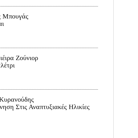
ς Μπουγάς
αι
ιέιρα Ζούνιορ
λέτρι
 Κυρανούδης
ηση Στις Αναπτυξιακές Ηλικίες