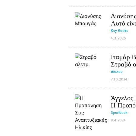
Διονύση
Αυτό είν
Key Books
4.3.2025
Ιταμάρ Β
Στραβό α
Αίολος
7.10.2024
Άγγελος
Η Προπόν
Sportbook
8.4.2024