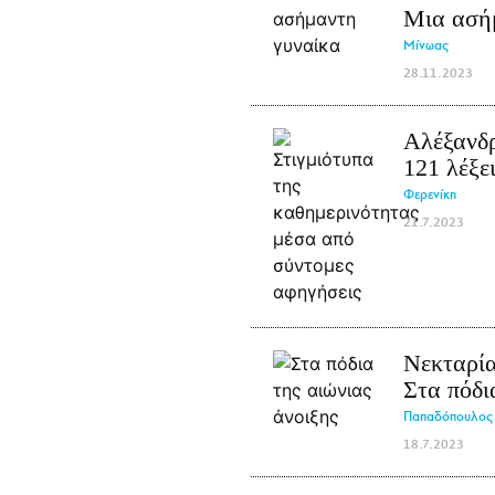
Μια ασή
Μίνωας
28.11.2023
Αλέξανδ
121 λέξε
Φερενίκη
21.7.2023
Νεκταρί
Στα πόδι
Παπαδόπουλος
18.7.2023