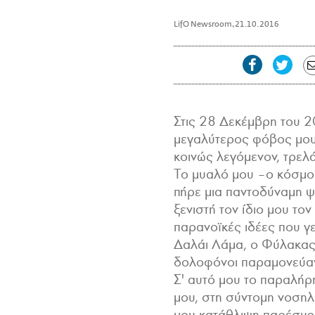
LifO Newsroom
,
21.10.2016
Στις 28 Δεκέμβρη του 20
μεγαλύτερος φόβος μου 
κοινώς λεγόμενον, τρελ
Το μυαλό μου –ο κόσμος
πήρε μια παντοδύναμη 
ξενιστή τον ίδιο μου τον
παρανοϊκές ιδέες που γ
Δαλάι Λάμα, ο Φύλακας
δολοφόνοι παραμονεύαν
Σ' αυτό μου το παραλήρ
μου, στη σύντομη νοσηλε
μου κατάθλιψη παρέσυρ