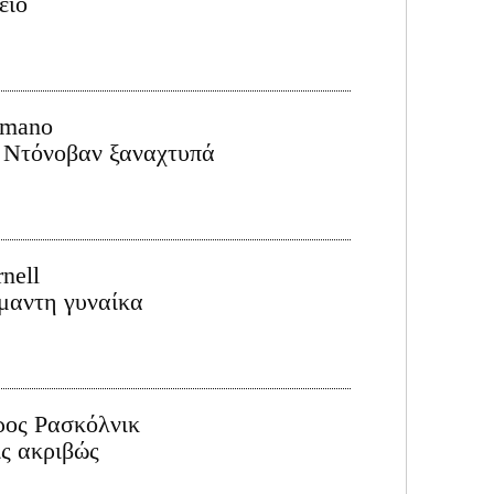
είο
imano
 Ντόνοβαν ξαναχτυπά
nell
μαντη γυναίκα
ρος Ρασκόλνικ
ις ακριβώς