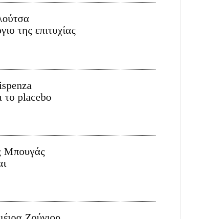
λούτσα
γιο της επιτυχίας
ispenza
ι το placebo
ς Μπουγάς
αι
ιέιρα Ζούνιορ