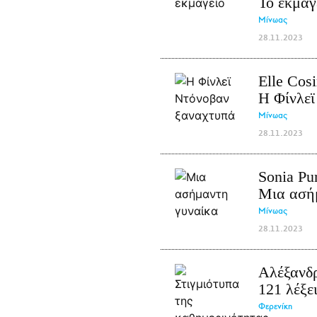
Το εκμαγ
Μίνωας
28.11.2023
Elle Cos
Η Φίνλεϊ
Μίνωας
28.11.2023
Sonia Pur
Μια ασή
Μίνωας
28.11.2023
Αλέξανδ
121 λέξε
Φερενίκη