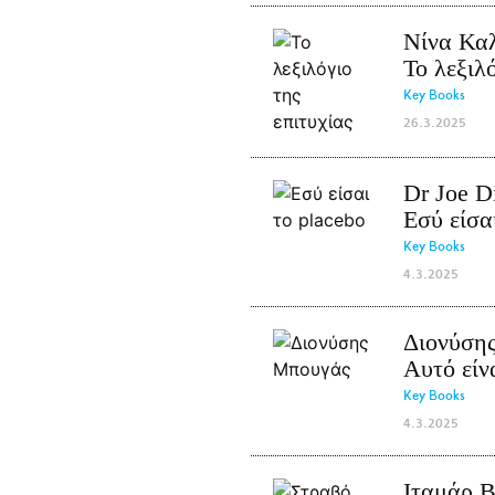
Νίνα Κα
Το λεξιλό
Key Books
26.3.2025
Dr Joe D
Εσύ είσα
Key Books
4.3.2025
Διονύση
Αυτό είν
Key Books
4.3.2025
Ιταμάρ Β