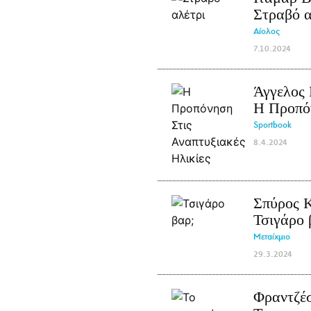
Στραβό α
Αίολος
7.10.2024
Άγγελος
Η Προπόν
Sportbook
8.4.2024
Σπύρος 
Τσιγάρο 
Μεταίχμιο
29.3.2024
Φραντζέ