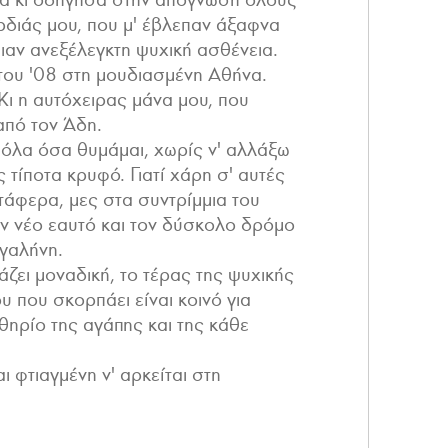
διάς μου, που μ' έβλεπαν άξαφνα
ιαν ανεξέλεγκτη ψυχική ασθένεια.
ου '08 στη μουδιασμένη Αθήνα.
Κι η αυτόχειρας μάνα μου, που
από τον Άδη.
 όλα όσα θυμάμαι, χωρίς ν' αλλάξω
ς τίποτα κρυφό. Γιατί χάρη σ' αυτές
τάφερα, μες στα συντρίμμια του
ν νέο εαυτό και τον δύσκολο δρόμο
 γαλήνη.
ιάζει μοναδική, το τέρας της ψυχικής
 που σκορπάει είναι κοινό για
θηρίο της αγάπης και της κάθε
αι φτιαγμένη ν' αρκείται στη