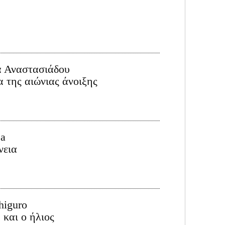
α Αναστασιάδου
α της αιώνιας άνοιξης
sa
νεια
higuro
και ο ήλιος