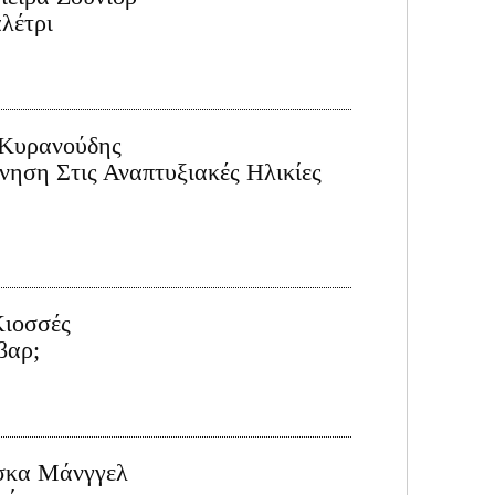
λέτρι
 Κυρανούδης
ηση Στις Αναπτυξιακές Ηλικίες
Κιοσσές
βαρ;
σκα Μάνγγελ