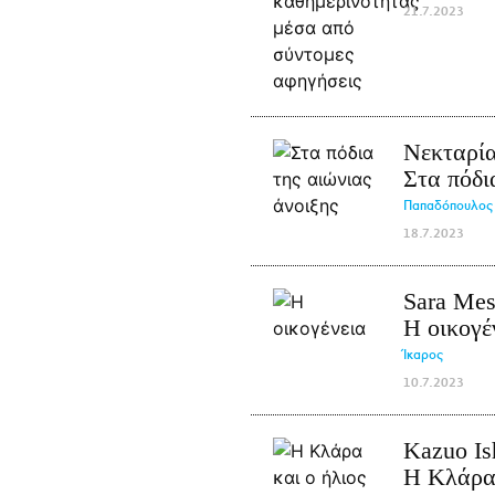
21.7.2023
Νεκταρί
Στα πόδι
Παπαδόπουλος
18.7.2023
Sara Me
Η οικογέ
Ίκαρος
10.7.2023
Kazuo Is
Η Κλάρα 