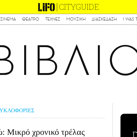
CITYGUIDE
ΣΙΝΕΜΑ
ΘΕΑΤΡΟ
ΤΕΧΝΕΣ
ΜΟΥΣΙΚΗ
ΔΙΑΣΚΕΔΑΣΗ
I WAS 
Παράκαμψη
προς
το
ΒΙΒΛΙ
κυρίως
περιεχόμενο
ΥΚΛΟΦΟΡΙΕΣ
: Μικρό χρονικό τρέλας
Γ