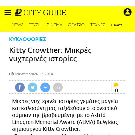
Παράκαμψη
CITY GUIDE
προς
το
ΕΙΔΗΣΕΙΣ
κυρίως
NEWS
ΓΕΥΣΗ
ΣΙΝΕΜΑ
ΘΕΑΤΡΟ
ΤΕΧΝΕΣ
+
more
περιεχόμενο
CULTURE
ΚΥΚΛΟΦΟΡΙΕΣ
ΑΠΟΨΕΙΣ
Kitty Crowther: Μιικρές
ΤΡΟΠΟΣ ΖΩΗΣ
νυχτερινές ιστορίες
PODCASTS
Plus
LifO Newsroom
20.12.2018
•••
0
LIFO SHOP
Μικρές νυχτερινές ιστορίες γεμάτες μαγεία
NEWSLETTER
και καλοσύνη μας ταξιδεύουν στο ονειρικό
ΜΙΚΡΟΠΡΑΓΜΑΤΑ
σύμπαν της βραβευμένης με το Astrid
Lindgren Memorial Award (ALMA) Βελγίδας
THE GOOD LIFO
δημιουργού Kitty Crowther.
LIFOLAND