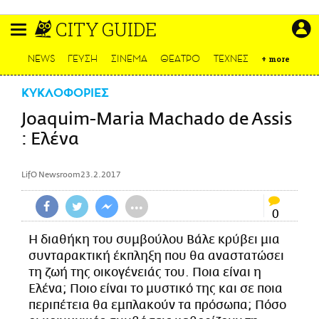
Παράκαμψη
CITY GUIDE
προς
το
ΕΙΔΗΣΕΙΣ
κυρίως
NEWS
ΓΕΥΣΗ
ΣΙΝΕΜΑ
ΘΕΑΤΡΟ
ΤΕΧΝΕΣ
+
more
περιεχόμενο
CULTURE
ΚΥΚΛΟΦΟΡΙΕΣ
ΑΠΟΨΕΙΣ
Joaquim-Maria Machado de Assis
ΤΡΟΠΟΣ ΖΩΗΣ
: Ελένα
PODCASTS
Plus
LifO Newsroom
23.2.2017
•••
0
LIFO SHOP
Η διαθήκη του συμβούλου Βάλε κρύβει μια
NEWSLETTER
συνταρακτική έκπληξη που θα αναστατώσει
ΜΙΚΡΟΠΡΑΓΜΑΤΑ
τη ζωή της οικογένειάς του. Ποια είναι η
Ελένα; Ποιο είναι το μυστικό της και σε ποια
THE GOOD LIFO
περιπέτεια θα εμπλακούν τα πρόσωπα; Πόσο
LIFOLAND