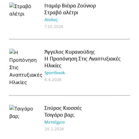
Ιταμάρ Βιέιρα Ζούνιορ
Στραβό αλέτρι
Αίολος
7.10.2024
Άγγελος Κυρανούδης
Η Προπόνηση Στις Αναπτυξιακές
Ηλικίες
Sportbook
8.4.2024
Σπύρος Κιοσσές
Τσιγάρο βαρ;
Μεταίχμιο
29.3.2024