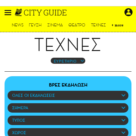
Παράκαμψη
CITY GUIDE
προς
το
ΕΙΔΗΣΕΙΣ
κυρίως
NEWS
ΓΕΥΣΗ
ΣΙΝΕΜΑ
ΘΕΑΤΡΟ
ΤΕΧΝΕΣ
+
more
περιεχόμενο
CULTURE
ΤΕΧΝΕΣ
ΑΠΟΨΕΙΣ
ΤΡΟΠΟΣ ΖΩΗΣ
PODCASTS
ΕΥΡΕΤΗΡΙΟ
Plus
ΒΡΕΣ ΕΚΔΗΛΩΣΗ
ΟΛΕΣ ΟΙ ΕΚΔΗΛΩΣΕΙΣ
LIFO SHOP
NEWSLETTER
ΣΗΜΕΡΑ
ΜΙΚΡΟΠΡΑΓΜΑΤΑ
ΤΥΠΟΣ
THE GOOD LIFO
LIFOLAND
ΧΩΡΟΣ