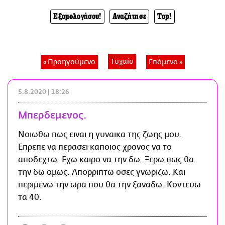
CITY GUIDE
Εξομολογήσου!
Αναζήτησε
Top!
ΑΜΠΑ
PRINT
Τυχαίο
« Προηγούμενο
Επόμενο »
5.8.2020 | 18:26
Μπερδεμενος.
Νοιωθω πως ειναι η γυναικα της ζωης μου.
Επρεπε να περασει καποιος χρονος να το
αποδεχτω. Εχω καιρο να την δω. Ξερω πως θα
την δω ομως. Απορριπτω οσες γνωριζω. Και
περιμενω την ωρα που θα την ξαναδω. Κοντευω
τα 40.