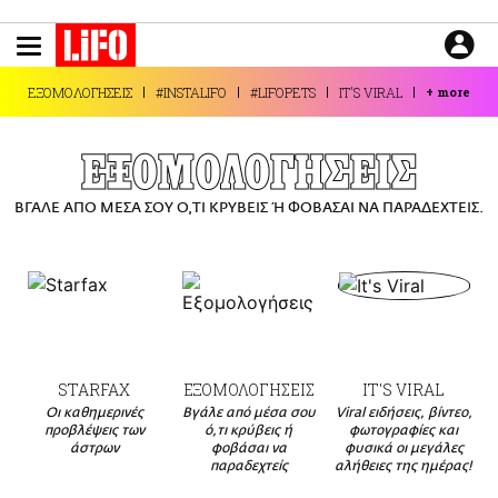
Παράκαμψη
προς
το
ΕΙΔΗΣΕΙΣ
κυρίως
ΕΞΟΜΟΛΟΓΗΣΕΙΣ
#INSTALIFO
#LIFOPETS
IT'S VIRAL
+
more
περιεχόμενο
CULTURE
ΑΠΟΨΕΙΣ
ΕΞΟΜΟΛΟΓΗΣΕΙΣ
ΤΡΟΠΟΣ ΖΩΗΣ
ΒΓΑΛΕ ΑΠΟ ΜΕΣΑ ΣΟΥ Ο,ΤΙ ΚΡΥΒΕΙΣ Ή ΦΟΒΑΣΑΙ ΝΑ ΠΑΡΑΔΕΧΤΕΙΣ.
PODCASTS
Plus
LIFO SHOP
STARFAX
ΕΞΟΜΟΛΟΓΗΣΕΙΣ
IT'S VIRAL
NEWSLETTER
Οι καθημερινές
Βγάλε από μέσα σου
Viral ειδήσεις, βίντεο,
ΜΙΚΡΟΠΡΑΓΜΑΤΑ
προβλέψεις των
ό,τι κρύβεις ή
φωτογραφίες και
άστρων
φοβάσαι να
φυσικά οι μεγάλες
THE GOOD LIFO
παραδεχτείς
αλήθειες της ημέρας!
LIFOLAND