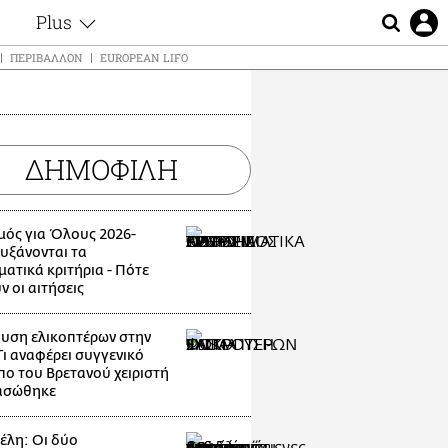
Plus
ς
Θέματα
ΠΕΡΙΒΆΛΛΟΝ
EUROPEAN LIFO
Συνεντεύξεις
ς
Videos
τα
Αφιερώματα
t
ΔΗΜΟΦΙΛΗ
Ζώδια
Εξομολογήσεις
Blogs
μη
μός για Όλους 2026-
Οι Αθηναίοι
ς
Αυξάνονται τα
Απώλειες
ματικά κριτήρια - Πότε
ν οι αιτήσεις
Lgbtqi+
Επιλογές
υση ελικοπτέρων στην
Τι αναφέρει συγγενικό
ο του Βρετανού χειριστή
ασώθηκε
λη: Οι δύο