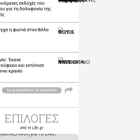
ουόμενες εκδοχές του
ου για τη δολοφονία της
ης
εγχο η φωτιά στον Βόλο
ία: Έκανε
ούφεκο και εντόπισε
ινο κρανίο
ΤΑ ΔΗΜΟΦΙΛΗ 30 ΗΜΕΡΩΝ
ΕΠΙΛΟΓΕΣ
από το Lifo.gr