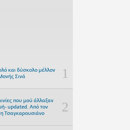
ολό και δύσκολο μέλλον
Μονής Σινά
αινίες που μού άλλαξαν
ωή- updated. Aπό τον
η Τσαγκαρουσιάνο