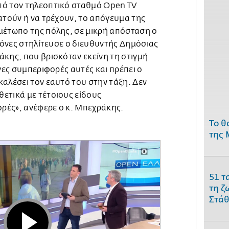
πό τον τηλεοπτικό σταθμό Open TV
ατούν ή να τρέχουν, το απόγευμα της
μέτωπο της πόλης, σε μικρή απόσταση ο
ικόνες στηλίτευσε ο διευθυντής Δημόσιας
άκης, που βρισκόταν εκείνη τη στιγμή
υνες συμπεριφορές αυτές και πρέπει ο
αλέσει τον εαυτό του στην τάξη. Δεν
ετικά με τέτοιους είδους
ρές», ανέφερε ο κ. Μπεχράκης.
Το θ
της 
51 τ
τη ζ
Στάθ