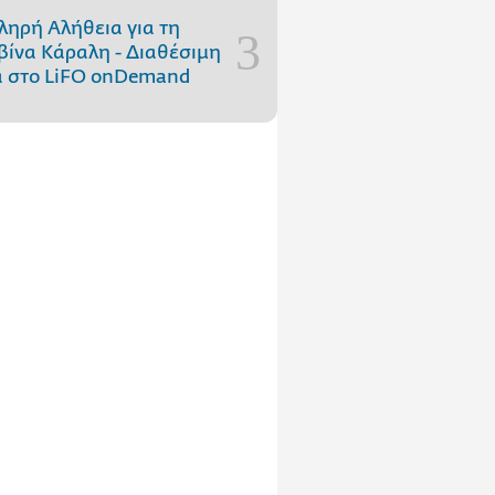
ληρή Αλήθεια για τη
ίνα Κάραλη - Διαθέσιμη
 στo LiFO onDemand