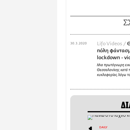
Σ
Lifo Videos /
Θ
30.3.2020
πόλη φάντασμ
lockdown - vi
Μια πρωτόγνωρη εικ
Θεσσαλονίκης κατά τ
κυκλοφορίας λόγω τ
ΔΙ
DAILY