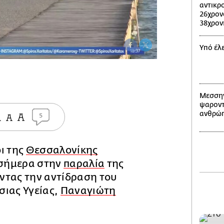
αντικρ
26χρον
38χρον
Υπό έλ
Μεσσην
ψαροντ
ανθρώπ
5
ι της
Θεσσαλονίκης
σήμερα στην
παραλία
της
ντας την αντίδραση του
σιας Υγείας,
Παναγιώτη