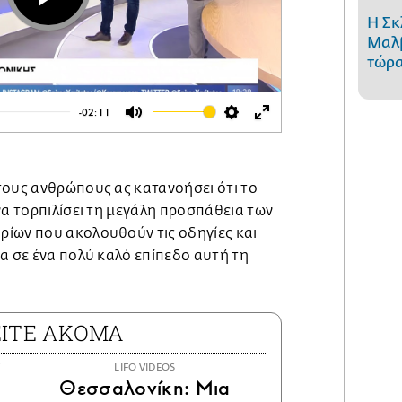
Play
Η Σκ
Μαλβ
τώρα
-02:11
Mute
Settings
Enter
fullscreen
τους ανθρώπους ας κατανοήσει ότι το
να τορπιλίσει τη μεγάλη προσπάθεια των
ίων που ακολουθούν τις οδηγίες και
α σε ένα πολύ καλό επίπεδο αυτή τη
ΕΙΤΕ ΑΚΟΜΑ
LIFO VIDEOS
Θεσσαλονίκη: Μια