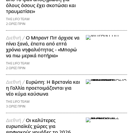
όλους όσους έχει σκοτώσει και
τραυματίσει»
THE LIFO TEAM
2 ΩΡΕΣ ΠΡΙΝ
Διεθνή /
Ο Μπραντ Πιτ άρχισε να
πίνει ξανά, έπειτα από επτά
χρόνια νηφαλιότητας - «Μπορώ
να πιω μερικά ποτήρια»
THE LIFO TEAM
2 ΩΡΕΣ ΠΡΙΝ
Διεθνή /
Ευρώπη: Η Βρετανία και
η Γαλλία προετοιμάζονται για
νέο κύμα καύσωνα
THE LIFO TEAM
3 ΩΡΕΣ ΠΡΙΝ
Διεθνή /
Οι καλύτερες
ευρωπαϊκές χώρες για
ψηφιακούς νομάδες το 2026