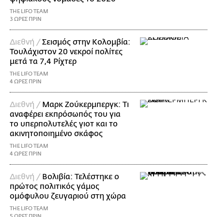
THE LIFO TEAM
3 ΩΡΕΣ ΠΡΙΝ
Διεθνή /
Σεισμός στην Κολομβία:
Τουλάχιστον 20 νεκροί πολίτες
μετά τα 7,4 Ρίχτερ
THE LIFO TEAM
4 ΩΡΕΣ ΠΡΙΝ
Διεθνή /
Μαρκ Ζούκερμπεργκ: Τι
αναφέρει εκπρόσωπός του για
το υπερπολυτελές γιοτ και το
ακινητοποιημένο σκάφος
THE LIFO TEAM
4 ΩΡΕΣ ΠΡΙΝ
Διεθνή /
Βολιβία: Τελέστηκε ο
πρώτος πολιτικός γάμος
ομόφυλου ζευγαριού στη χώρα
THE LIFO TEAM
5 ΩΡΕΣ ΠΡΙΝ