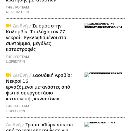
THE LIFO TEAM
41 ΛΕΠΤΑ ΠΡΙΝ
Διεθνή /
Σεισμός στην
Κολομβία: Τουλάχιστον 77
νεκροί - Εγκλωβισμένοι στα
συντρίμμια, μεγάλες
καταστροφές
THE LIFO TEAM
1 ΩΡΕΣ ΠΡΙΝ
Διεθνή /
Σαουδική Αραβία:
Νεκροί 16
εργαζόμενοι μετανάστες από
φωτιά σε εργοστάσιο
κατασκευής καναπέδων
THE LIFO TEAM
1 ΩΡΕΣ ΠΡΙΝ
Διεθνή /
Τραμπ: «Τώρα απαιτώ
από το Ιράν αποζημίωση για