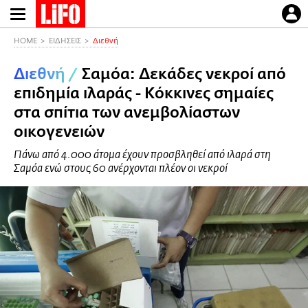
Παράκαμψη
προς
το
HOME
ΕΙΔΗΣΕΙΣ
Διεθνή
κυρίως
Διεθνή
/
Σαμόα: Δεκάδες νεκροί από
περιεχόμενο
επιδημία ιλαράς - Κόκκινες σημαίες
στα σπίτια των ανεμβολίαστων
οικογενειών
Πάνω από 4.000 άτομα έχουν προσβληθεί από ιλαρά στη
Σαμόα ενώ στους 60 ανέρχονται πλέον οι νεκροί