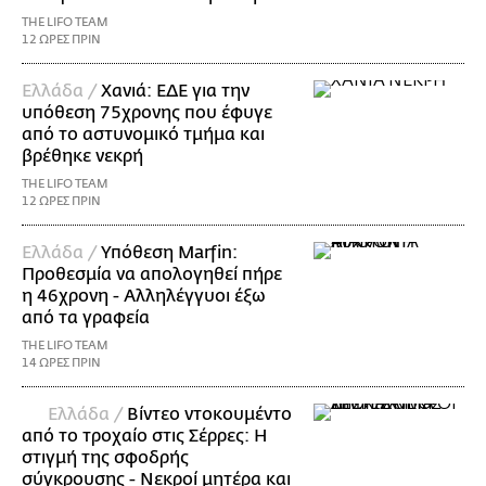
THE LIFO TEAM
12 ΩΡΕΣ ΠΡΙΝ
Ελλάδα /
Χανιά: ΕΔΕ για την
υπόθεση 75χρονης που έφυγε
από το αστυνομικό τμήμα και
βρέθηκε νεκρή
THE LIFO TEAM
12 ΩΡΕΣ ΠΡΙΝ
Ελλάδα /
Υπόθεση Marfin:
Προθεσμία να απολογηθεί πήρε
η 46χρονη - Αλληλέγγυοι έξω
από τα γραφεία
THE LIFO TEAM
14 ΩΡΕΣ ΠΡΙΝ
Ελλάδα /
Βίντεο ντοκουμέντο
από το τροχαίο στις Σέρρες: Η
στιγμή της σφοδρής
σύγκρουσης - Νεκροί μητέρα και