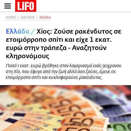
Παράκαμψη
προς
το
HOME
ΕΙΔΗΣΕΙΣ
Ελλάδα
κυρίως
Ελλάδα
/
Χίος: Ζούσε ρακένδυτος σε
περιεχόμενο
ετοιμόρροπο σπίτι και είχε 1 εκατ.
ευρώ στην τράπεζα - Αναζητούν
κληρονόμους
Ποσό 1 εκατ. ευρώ βρέθηκε στον λογαριασμό ενός 90χρονου
στη Χίο, που έφυγε από την ζωή αλλά όσο ζούσε, έμενε σε
ετοιμόρροπο σπίτι και κυκλοφορούσε ρακένδυτος