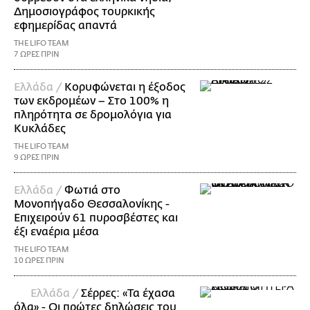
Δημοσιογράφος τουρκικής
εφημερίδας απαντά
THE LIFO TEAM
7 ΩΡΕΣ ΠΡΙΝ
Ελλάδα /
Κορυφώνεται η έξοδος
των εκδρομέων – Στο 100% η
πληρότητα σε δρομολόγια για
Κυκλάδες
THE LIFO TEAM
9 ΩΡΕΣ ΠΡΙΝ
Ελλάδα /
Φωτιά στο
Μονοπήγαδο Θεσσαλονίκης -
Επιχειρούν 61 πυροσβέστες και
έξι εναέρια μέσα
THE LIFO TEAM
10 ΩΡΕΣ ΠΡΙΝ
Ελλάδα /
Σέρρες: «Τα έχασα
όλα» - Οι πρώτες δηλώσεις του