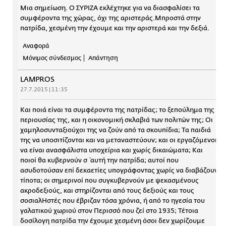
Μια σημείωση. Ο ΣΥΡΙΖΑ εκλέχτηκε για να διασφαλίσει τα
συμφέροντα της χώρας, όχι της αριστεράς.Μπροστά στην
πατρίδα, χεσμένη την έχουμε και την αριστερά και την δεξιά.
Αναφορά
Μόνιμος σύνδεσμος
Απάντηση
LAMPROS
27.7.2015 | 11:35
Και ποιά είναι τα συμφέροντα της πατρίδας; το ξεπούλημα της
περιουσίας της, και η οικονομική σκλαβιά των πολιτών της; Οι
χαμηλοσυνταξιούχοι της να ζούν από τα σκουπίδια; Τα παιδιά
της να υποσιτίζονται και να μεταναστεύουν; και οι εργαζόμενοι
να είναι ανασφάλιστα υποχείρια και χωρίς δικαιώματα; Και
ποιοί θα κυβερνούν σ΄αυτή την πατρίδα; αυτοί που
ασυδοτούσαν επί δεκαετίες υπογράφοντας χωρίς να διαβάζουν
τίποτα; οι σημερινοί που συγκυβερνούν με ψεκασμένους
ακροδεξιούς, και στηρίζονται από τους δεξιούς και τους
σοσιαλΗστές που έβριζαν τόσα χρόνια, ή από το ηγεσία του
γαλατικού χωριού στον Περισσό που ζεί στο 1935; Τέτοια
δοσίλογη πατρίδα την έχουμε χεσμένη όσοι δεν χωρίζουμε