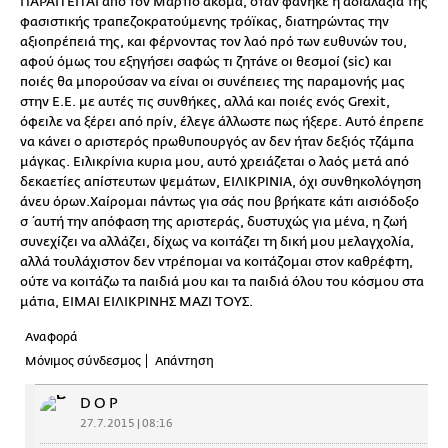
ΠΑΡΑΙΤΕΙΤΑΙ από τον Μάρτιο ακόμα, όταν φάνηκε η αδιαλαξία της
φασιστικής τραπεζοκρατούμενης τρόϊκας, διατηρώντας την
αξιοπρέπειά της, και φέρνοντας τον λαό πρό των ευθυνών του,
αφού όμως του εξηγήσει σαφώς τι ζητάνε οι θεσμοί (sic) και
ποιές θα μπορούσαν να είναι οι συνέπειες της παραμονής μας
στην Ε.Ε. με αυτές τις συνθήκες, αλλά και ποιές ενός Grexit,
όφειλε να ξέρει από πρίν, έλεγε άλλωστε πως ήξερε. Αυτό έπρεπε
να κάνει ο αριστερός πρωθυπουργός αν δεν ήταν δεξιός τζάμπα
μάγκας. Ειλικρίνια κυρια μου, αυτό χρειάζεται ο λαός μετά από
δεκαετίες απίστευτων ψεμάτων, ΕΙΛΙΚΡΙΝΙΑ, όχι συνθηκολόγηση
άνευ όρων.Χαίρομαι πάντως για σάς που βρήκατε κάτι αισιόδοξο
σ΄αυτή την απόφαση της αριστεράς, δυστυχώς για μένα, η ζωή
συνεχίζει να αλλάζει, δίχως να κοιτάζει τη δική μου μελαγχολία,
αλλά τουλάχιστον δεν ντρέπομαι να κοιτάζομαι στον καθρέφτη,
ούτε να κοιτάζω τα παιδιά μου και τα παιδιά όλου του κόσμου στα
μάτια, ΕΙΜΑΙ ΕΙΛΙΚΡΙΝΗΣ ΜΑΖΙ ΤΟΥΣ.
Αναφορά
Μόνιμος σύνδεσμος
Απάντηση
D O P
27.7.2015 | 08:16