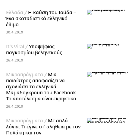
Ελλάδα /
Η καύση του Ιούδα –
Ένα σκοταδιστικό ελληνικό
έθιμο
30.4.2019
It's Viral /
Υποψήφιος
παγκοσμίου βεληνεκούς
26.4.2019
Mικροπράγματα /
Μια
παιδίατρος αποφασίζει να
σχολιάσει τα ελληνικά
Μαμαδογκρουπ του Facebook.
Το αποτέλεσμα είναι εκρηκτικό
26.4.2019
Mικροπράγματα /
Με απλά
λόγια: Τι έγινε στ’ αλήθεια με τον
Πολάκη και τον