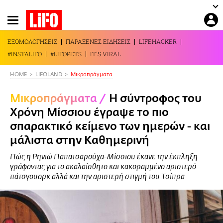
Παράκαμψη
προς
το
ΕΞΟΜΟΛΟΓΗΣΕΙΣ
ΠΑΡΑΞΕΝΕΣ ΕΙΔΗΣΕΙΣ
LIFEHACKER
κυρίως
#INSTALIFO
#LIFOPETS
IT'S VIRAL
περιεχόμενο
HOME
LIFOLAND
Mικροπράγματα
Mικροπράγματα
/
Η σύντροφος του
Χρόνη Μίσσιου έγραψε το πιο
σπαρακτικό κείμενο των ημερών - και
μάλιστα στην Καθημερινή
Πώς η Ρηνιώ Παπατσαρούχα-Μίσσιου έκανε την έκπληξη
γράφοντας για το ακαλαίσθητο και κακοραμμένο αριστερό
πάτσγουορκ αλλά και την αριστερή στιγμή του Τσίπρα