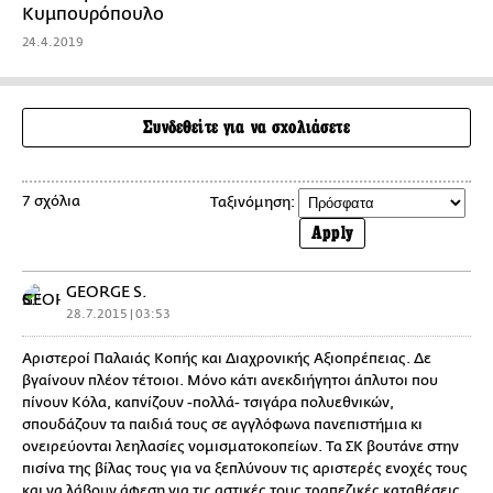
Κυμπουρόπουλο
24.4.2019
Συνδεθείτε για να σχολιάσετε
7 σχόλια
Ταξινόμηση:
Apply
GEORGE S.
28.7.2015 | 03:53
Αριστεροί Παλαιάς Κοπής και Διαχρονικής Αξιοπρέπειας. Δε
βγαίνουν πλέον τέτοιοι. Μόνο κάτι ανεκδιήγητοι άπλυτοι που
πίνουν Κόλα, καπνίζουν -πολλά- τσιγάρα πολυεθνικών,
σπουδάζουν τα παιδιά τους σε αγγλόφωνα πανεπιστήμια κι
ονειρεύονται λεηλασίες νομισματοκοπείων. Τα ΣΚ βουτάνε στην
πισίνα της βίλας τους για να ξεπλύνουν τις αριστερές ενοχές τους
και να λάβουν άφεση για τις αστικές τους τραπεζικές καταθέσεις.