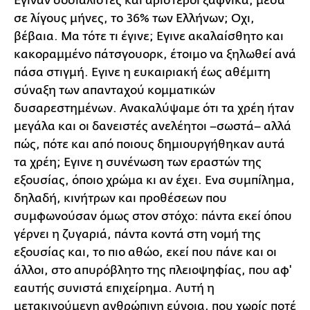
Εγιναν σοσιαλιστές και αριστεροί ξαφνικά, μέσα
σε λίγους μήνες, το 36% των Ελλήνων; Οχι,
βέβαια. Μα τότε τι έγινε; Εγινε ακαλαίσθητο και
κακοραμμένο πάτσγουορκ, έτοιμο να ξηλωθεί ανά
πάσα στιγμή. Εγινε η ευκαιριακή έως αθέμιτη
σύναξη των απανταχού κομματικών
δυσαρεστημένων. Ανακαλύψαμε ότι τα χρέη ήταν
μεγάλα και οι δανειστές ανελέητοι –σωστά– αλλά
πώς, πότε και από ποιους δημιουργήθηκαν αυτά
τα χρέη; Εγινε η συνένωση των εραστών της
εξουσίας, όποιο χρώμα κι αν έχει. Ενα συμπίλημα,
δηλαδή, κινήτρων και προθέσεων που
συμφωνούσαν όμως στον στόχο: πάντα εκεί όπου
γέρνει η ζυγαριά, πάντα κοντά στη νομή της
εξουσίας και, το πιο αθώο, εκεί που πάνε και οι
άλλοι, στο απυρόβλητο της πλειοψηφίας, που αφ'
εαυτής συνιστά επιχείρημα. Αυτή η
μετακινούμενη ανθρώπινη εύνοια, που χωρίς ποτέ