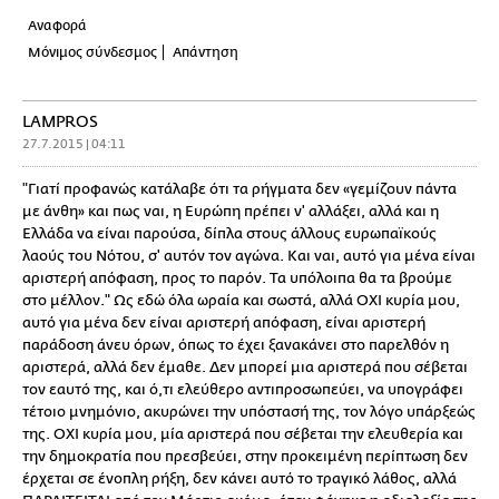
Αναφορά
Μόνιμος σύνδεσμος
Απάντηση
LAMPROS
27.7.2015 | 04:11
"Γιατί προφανώς κατάλαβε ότι τα ρήγματα δεν «γεμίζουν πάντα
με άνθη» και πως ναι, η Ευρώπη πρέπει ν' αλλάξει, αλλά και η
Ελλάδα να είναι παρούσα, δίπλα στους άλλους ευρωπαϊκούς
λαούς του Νότου, σ' αυτόν τον αγώνα. Και ναι, αυτό για μένα είναι
αριστερή απόφαση, προς το παρόν. Τα υπόλοιπα θα τα βρούμε
στο μέλλον." Ως εδώ όλα ωραία και σωστά, αλλά ΟΧΙ κυρία μου,
αυτό για μένα δεν είναι αριστερή απόφαση, είναι αριστερή
παράδοση άνευ όρων, όπως το έχει ξανακάνει στο παρελθόν η
αριστερά, αλλά δεν έμαθε. Δεν μπορεί μια αριστερά που σέβεται
τον εαυτό της, και ό,τι ελεύθερο αντιπροσωπεύει, να υπογράφει
τέτοιο μνημόνιο, ακυρώνει την υπόστασή της, τον λόγο υπάρξεώς
της. ΟΧΙ κυρία μου, μία αριστερά που σέβεται την ελευθερία και
την δημοκρατία που πρεσβεύει, στην προκειμένη περίπτωση δεν
έρχεται σε ένοπλη ρήξη, δεν κάνει αυτό το τραγικό λάθος, αλλά