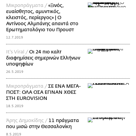
Mικροπράγματα /
«Ξινός,
ευαίσθητος, αμυντικός,
κλειστός, περίεργος» | O
Αντίνοος Αλμπάνης απαντά στο
Ερωτηματολόγιο του Προυστ
12.7.2019
It's Viral /
Οι 24 πιο καλτ
διαφημίσεις σημερινών Ελλήνων
υποψηφίων
26.5.2019
Mικροπράγματα /
ΣΕ ΕΝΑ ΜΕΓΑ-
ΠΟΣΤ: ΟΛΑ ΟΣΑ ΕΓΙΝΑΝ ΧΘΕΣ
ΣΤΗ EUROVISION
18.5.2019
Άρης Δημοκίδης /
11 πράγματα
που μισώ στην Θεσσαλονίκη
8.5.2019