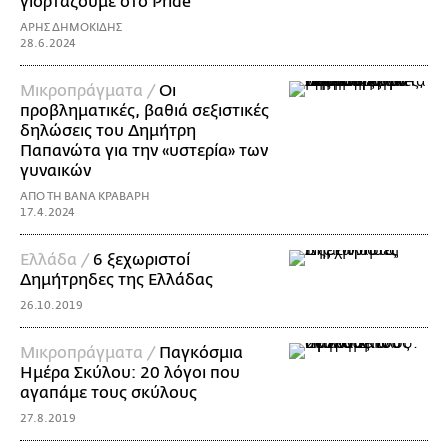
γιορτάζουμε στο Pride
ΑΡΗΣ ΔΗΜΟΚΙΔΗΣ
28.6.2024
Mικροπράγματα /
Οι
προβληματικές, βαθιά σεξιστικές
δηλώσεις του Δημήτρη
Παπανώτα για την «υστερία» των
γυναικών
ΑΠΟ ΤΗ ΒΑΝΑ ΚΡΑΒΑΡΗ
17.4.2024
Ελλάδα /
6 ξεχωριστοί
Δημήτρηδες της Ελλάδας
26.10.2019
Mικροπράγματα /
Παγκόσμια
Ημέρα Σκύλου: 20 λόγοι που
αγαπάμε τους σκύλους
27.8.2019