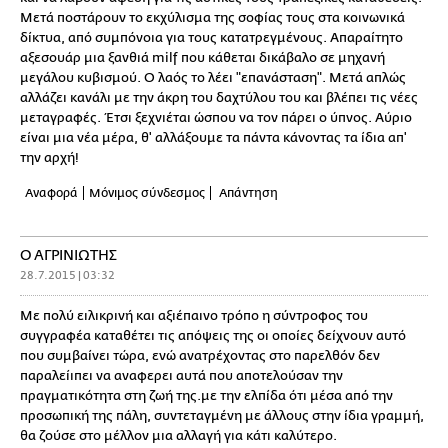
Μετά ποστάρουν το εκχύλισμα της σοφίας τους στα κοινωνικά
δίκτυα, από συμπόνοια για τους κατατρεγμένους. Απαραίτητο
αξεσουάρ μια ξανθιά milf που κάθεται δικάβαλο σε μηχανή
μεγάλου κυβισμού. Ο λαός το λέει "επανάσταση". Μετά απλώς
αλλάζει κανάλι με την άκρη του δαχτύλου του και βλέπει τις νέες
μεταγραφές. Έτσι ξεχνιέται ώσπου να τον πάρει ο ύπνος. Αύριο
είναι μια νέα μέρα, θ' αλλάξουμε τα πάντα κάνοντας τα ίδια απ'
την αρχή!
Αναφορά
Μόνιμος σύνδεσμος
Απάντηση
O AΓΡΙΝΙΩΤΗΣ
28.7.2015 | 03:32
Με πολύ ειλικρινή και αξιέπαινο τρόπο η σύντροφος του
συγγραφέα καταθέτει τις απόψεις της οι οποίες δείχνουν αυτό
που συμβαίνει τώρα, ενώ ανατρέχοντας στο παρελθόν δεν
παραλείιπει να αναφερει αυτά που αποτελούσαν την
πραγματικότητα στη ζωή της.με την ελπίδα ότι μέσα από την
προσωπική της πάλη, συντεταγμένη με άλλους στην ίδια γραμμή,
θα ζούσε στο μέλλον μια αλλαγή για κάτι καλύτερο.