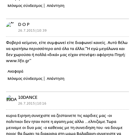
Μόνιμος σύνδεσμος
Απάντηση
D O P
26.7.2015 | 10:39
Φοβερό κείμενο, είτε συμφωνεί είτε διαφωνεί κανείς. Αυτό θέλω
να κρατήσω περισσότερο από όλα τα άλλα:''Ή εγώ μεγάλωνα και
δεν χωρούσα ή πολλά «δικά» μας είχαν στενέψει αφόρητα Πηγή:
www.lifo.gr''
Αναφορά
Μόνιμος σύνδεσμος
Απάντηση
10DANCE
26.7.2015 | 10:16
κυρια Ειρηνη συνεχιστε να ζεσταινετε τις καρδιες μας -οι
πολιτικοι δεν ηταν ποτε η αγαπη μας αλλα ...ελπιζαμε.Τωρα
μειναμε οι δυο μας -ο καθενας με τη συνειδηση του -να δουμε
ποιος θα δωσει τα διακοσια στη μαμα Βαλαβανη-συνεχιστε να