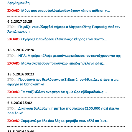
Άρη Δημοκίδη
ΑΜΠΑ
ΣΧΟΛΙΟ:
Μόνο που οι ομοφυλόφιλοι δεν έχουν κάποια πάθηση γ...
PRINT
6.2.2017 23:25
ΣΤΟ:
:: Πειράζει να συλληφθεί σήμερα ο Μητροπολίτης Πειραιώς; Από τον
Άρη Δημοκίδη
ΣΧΟΛΙΟ:
O γέρος Παπανδρέου έλεγε πως ο κλήρος είναι σαν το...
18.6.2016 20:24
ΣΤΟ:
:: ΗΠΑ: Μητέρα πάλεψε με κούγκαρ κι έσωσε τον πεντάχρονο γιο της
ΣΧΟΛΙΟ:
Μα να σκοτώσουν το κούγκαρ, επειδή ήθελε να φάει;...
18.6.2016 00:23
ΣΤΟ:
:: Προσφυγή των θεολόγων στο ΣτΕ κατά του Φίλη: Δεν φτάνει η μια
ώρα για τα Θρησκευτικά
ΣΧΟΛΙΟ:
"Μεταξύ άλλων αναφέρει ότι η μία ώρα εβδομαδιαίως...
6.6.2016 15:02
ΣΤΟ:
:: Δικαίωση Βαλαβάνη: η μητέρα της σήκωσε €100.000 γιατί είχε να
πάει λαϊκή
ΣΧΟΛΙΟ:
Συμφωνώ με όλα όσα λές και μπράβο σου, αλλά απ΄αυτ...
31.5.2016 10:49