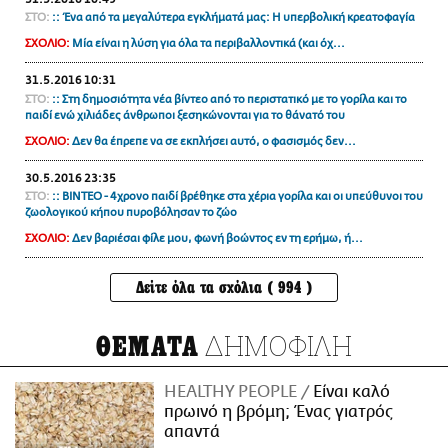
ΣΤΟ:
:: Ένα από τα μεγαλύτερα εγκλήματά μας: Η υπερβολική κρεατοφαγία
ΣΧΟΛΙΟ:
Μία είναι η λύση για όλα τα περιβαλλοντικά (και όχ...
31.5.2016 10:31
ΣΤΟ:
:: Στη δημοσιότητα νέα βίντεο από το περιστατικό με το γορίλα και το
παιδί ενώ χιλιάδες άνθρωποι ξεσηκώνονται για το θάνατό του
ΣΧΟΛΙΟ:
Δεν θα έπρεπε να σε εκπλήσει αυτό, ο φασισμός δεν...
30.5.2016 23:35
ΣΤΟ:
:: BINTEO - 4χρονο παιδί βρέθηκε στα χέρια γορίλα και οι υπεύθυνοι του
ζωολογικού κήπου πυροβόλησαν το ζώο
ΣΧΟΛΙΟ:
Δεν βαριέσαι φίλε μου, φωνή βοώντος εν τη ερήμω, ή...
Δείτε όλα τα σχόλια ( 994 )
ΔΗΜΟΦΙΛΗ
ΘΕΜΑΤΑ
HEALTHY PEOPLE
Είναι καλό
πρωινό η βρόμη; Ένας γιατρός
απαντά