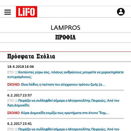
Παράκαμψη
προς
το
ΕΙΔΗΣΕΙΣ
κυρίως
περιεχόμενο
LAMPROS
CULTURE
ΠΡΟΦΙΛ
ΑΠΟΨΕΙΣ
ΤΡΟΠΟΣ ΖΩΗΣ
Πρόσφατα Σχόλια
PODCASTS
Plus
18.4.2018 16:06
ΣΤΟ:
:: Κοιτώντας γύρω σας, πόσους ανθρώπους μπορείτε να χαρακτηρίσετε
ευτυχισμένους;
ΣΧΟΛΙΟ:
Είναι λάθος η ταύτιση του σύγχρονου τρόπου ζωής (α...
LIFO SHOP
6.2.2017 23:57
NEWSLETTER
ΣΤΟ:
:: Πειράζει να συλληφθεί σήμερα ο Μητροπολίτης Πειραιώς; Από τον
ΜΙΚΡΟΠΡΑΓΜΑΤΑ
Άρη Δημοκίδη
THE GOOD LIFO
ΣΧΟΛΙΟ:
Κύριε Δημοκίδη νομίζω πως ερωτήματα στο άτυπο "δημ...
LIFOLAND
6.2.2017 23:41
CITY GUIDE
ΣΤΟ:
:: Πειράζει να συλληφθεί σήμερα ο Μητροπολίτης Πειραιώς; Από τον